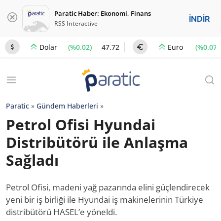
Paratic Haber: Ekonomi, Finans
İNDİR
RSS Interactive
(%0.02)
47.72
(%0.07)
Dolar
Euro
Paratic
»
Gündem Haberleri
»
Petrol Ofisi Hyundai
Distribütörü ile Anlaşma
Sağladı
Petrol Ofisi, madeni yağ pazarında elini güçlendirecek
yeni bir iş birliği ile Hyundai iş makinelerinin Türkiye
distribütörü HASEL’e yöneldi.