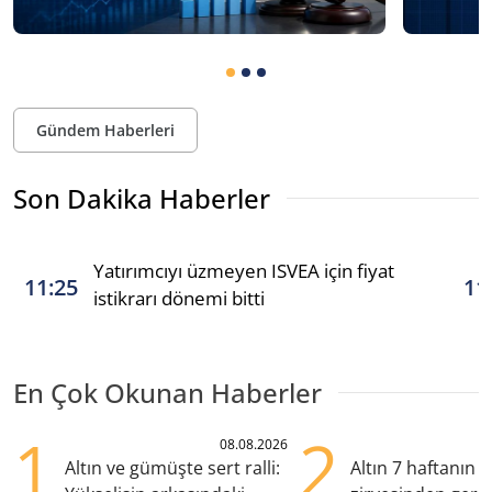
Gündem Haberleri
Son Dakika Haberler
Yatırımcıyı üzmeyen ISVEA için fiyat
11:25
11
istikrarı dönemi bitti
En Çok Okunan Haberler
1
2
08.08.2026
Altın ve gümüşte sert ralli:
Altın 7 haftanın