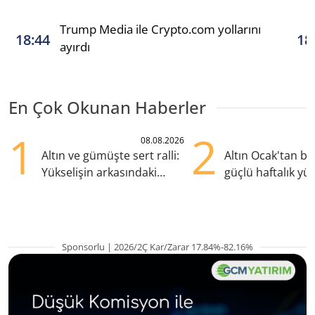
Trump Media ile Crypto.com yollarını
18:44
18
ayırdı
En Çok Okunan Haberler
1
2
08.08.2026
Altın ve gümüşte sert ralli:
Altın Ocak'tan b
Yükselişin arkasındaki
güçlü haftalık yük
kritik etkenler
hazırlanıyor
Sponsorlu | 2026/2Ç Kar/Zarar 17.84%-82.16%