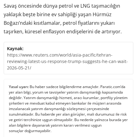
Savaş öncesinde dünya petrol ve LNG taşımacılığın
yaklaşık beşte birine ev sahipliği yaşan Hürmüz
Boğazı’ndaki kısıtlamalar, petrol fiyatlarını yukarı
taşırken, küresel enflasyon endişelerini de artırıyor.
Kaynak:
https://www.reuters.com/world/asia-pacific/tehran-
reviewing-latest-us-response-trump-suggests-he-can-wait-
2026-05-21/
Yasal uyarı:
Bu haber sadece bilgilendirme amaçlıdır. Paratic.com’da
yer alan bilgi, yorum ve tavsiyeler yatırım danışmanlığı kapsamında
değildir. Yatırım danışmanlığı hizmeti, aracı kurumlar, portföy yönetim
şirketleri ve mevduat kabul etmeyen bankalar ile müşteri arasında
imzalanacak yatırım danışmanlığı sözleşmesi çerçevesinde
sunulmaktadır. Bu haberde yer alan görüşler, mali durumunuz ile risk
ve getiri tercihinize uygun olmayabilir. Bu nedenle yalnızca burada yer
alan bilgilere dayanarak yatırım kararı verilmesi uygun
sonuçlar doğurmayabilir.