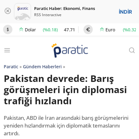
Paratic Haber: Ekonomi, Finans
İNDİR
RSS Interactive
(%0.18)
47.71
(%0.32)
Dolar
Euro
Paratic
»
Gündem Haberleri
»
Pakistan devrede: Barış
görüşmeleri için diplomasi
trafiği hızlandı
Pakistan, ABD ile İran arasındaki barış görüşmelerini
yeniden hızlandırmak için diplomatik temaslarını
artırdı.