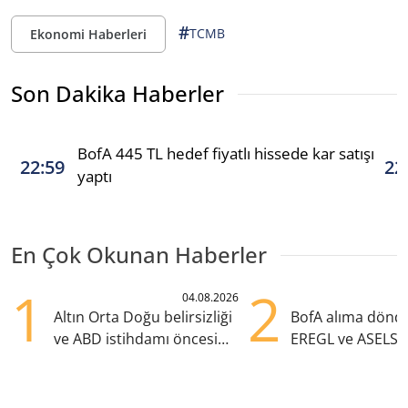
#
TCMB
Ekonomi Haberleri
Son Dakika Haberler
BofA 445 TL hedef fiyatlı hissede kar satışı
22:59
22
yaptı
En Çok Okunan Haberler
1
2
04.08.2026
Altın Orta Doğu belirsizliği
BofA alıma dönd
ve ABD istihdamı öncesi
EREGL ve ASELS 
yükselişte
eklendi