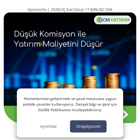
Sponsorlu | 2026/2Ç Kar/Zarar 17.84%-82.16%
Hizmetlerimizi geliştirmek ve yasal mevzuata uygun
şekilde çerezler kullanıyoruz. Detaylı bilgi ve iptal için
Gizlilik Politikamızı inceleyebilirsiniz.
Ayrıntılar
Onaylıyorum