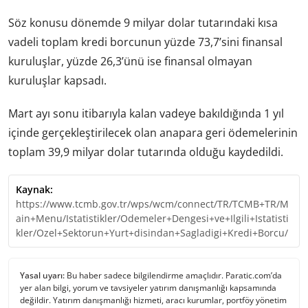
Söz konusu dönemde 9 milyar dolar tutarındaki kısa
vadeli toplam kredi borcunun yüzde 73,7’sini finansal
kuruluşlar, yüzde 26,3’ünü ise finansal olmayan
kuruluşlar kapsadı.
Mart ayı sonu itibarıyla kalan vadeye bakıldığında 1 yıl
içinde gerçekleştirilecek olan anapara geri ödemelerinin
toplam 39,9 milyar dolar tutarında olduğu kaydedildi.
Kaynak:
https://www.tcmb.gov.tr/wps/wcm/connect/TR/TCMB+TR/M
ain+Menu/Istatistikler/Odemeler+Dengesi+ve+Ilgili+Istatisti
kler/Ozel+Sektorun+Yurt+disindan+Sagladigi+Kredi+Borcu/
Yasal uyarı:
Bu haber sadece bilgilendirme amaçlıdır. Paratic.com’da
yer alan bilgi, yorum ve tavsiyeler yatırım danışmanlığı kapsamında
değildir. Yatırım danışmanlığı hizmeti, aracı kurumlar, portföy yönetim