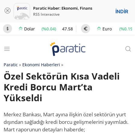
Paratic Haber: Ekonomi, Finans
İNDİR
RSS Interactive
(%0.04)
47.58
(%0.19)
Dolar
Euro
Paratic
»
Ekonomi Haberleri
»
Özel Sektörün Kısa Vadeli
Kredi Borcu Mart’ta
Yükseldi
Merkez Bankası, Mart ayına ilişkin özel sektörün yurt
dışından sağladığı kredi borcu gelişmelerini yayımladı.
Mart raporunun detayları haberde;