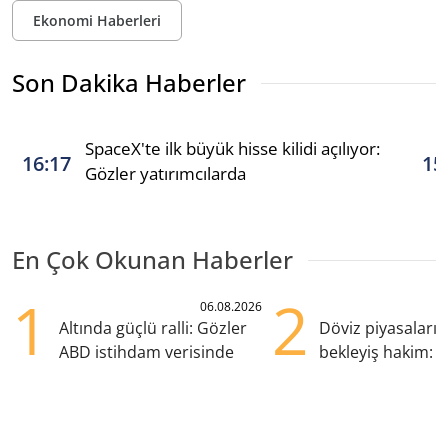
Ekonomi Haberleri
Son Dakika Haberler
SpaceX'te ilk büyük hisse kilidi açılıyor:
16:17
15
Gözler yatırımcılarda
En Çok Okunan Haberler
1
2
06.08.2026
Altında güçlü ralli: Gözler
Döviz piyasaları
ABD istihdam verisinde
bekleyiş hakim: Y
pozisyondan kaçı