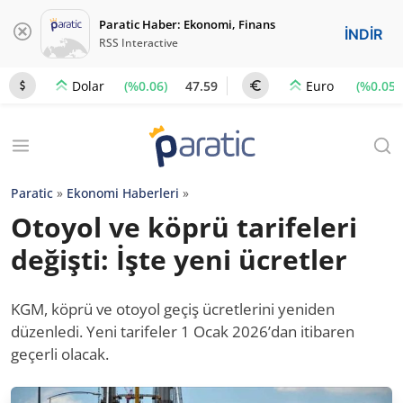
Paratic Haber: Ekonomi, Finans
İNDİR
RSS Interactive
(%0.06)
47.59
(%0.05)
Dolar
Euro
Paratic
»
Ekonomi Haberleri
»
Otoyol ve köprü tarifeleri
değişti: İşte yeni ücretler
KGM, köprü ve otoyol geçiş ücretlerini yeniden
düzenledi. Yeni tarifeler 1 Ocak 2026’dan itibaren
geçerli olacak.