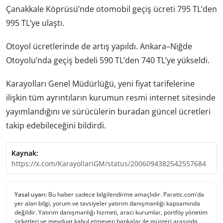
Çanakkale Köprüsü’nde otomobil geçiş ücreti 795 TL’den
995 TL’ye ulaştı.
Otoyol ücretlerinde de artış yapıldı. Ankara–Niğde
Otoyolu’nda geçiş bedeli 590 TL’den 740 TL’ye yükseldi.
Karayolları Genel Müdürlüğü, yeni fiyat tarifelerine
ilişkin tüm ayrıntıların kurumun resmi internet sitesinde
yayımlandığını ve sürücülerin buradan güncel ücretleri
takip edebileceğini bildirdi.
Kaynak:
https://x.com/KarayollariGM/status/2006094382542557684
Yasal uyarı:
Bu haber sadece bilgilendirme amaçlıdır. Paratic.com’da
yer alan bilgi, yorum ve tavsiyeler yatırım danışmanlığı kapsamında
değildir. Yatırım danışmanlığı hizmeti, aracı kurumlar, portföy yönetim
şirketleri ve mevduat kabul etmeyen bankalar ile müşteri arasında