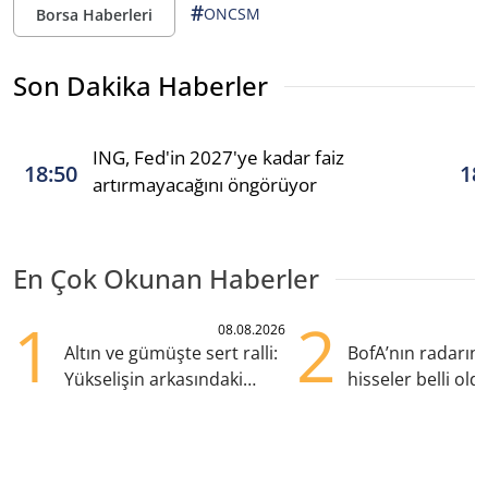
#
ONCSM
Borsa Haberleri
Son Dakika Haberler
ING, Fed'in 2027'ye kadar faiz
18:50
18
artırmayacağını öngörüyor
En Çok Okunan Haberler
1
2
08.08.2026
Altın ve gümüşte sert ralli:
BofA’nın radarın
Yükselişin arkasındaki
hisseler belli old
kritik etkenler
TRALT, satışta T