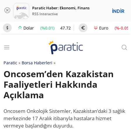
Paratic Haber: Ekonomi, Finans
İNDİR
RSS Interactive
(%0.01)
47.72
(%-0.05)
Dolar
Euro
Paratic
»
Borsa Haberleri
»
Oncosem’den Kazakistan
Faaliyetleri Hakkında
Açıklama
Oncosem Onkolojik Sistemler, Kazakistan’daki 3 sağlık
merkezinde 17 Aralık itibarıyla hastalara hizmet
vermeye başlandığını duyurdu.