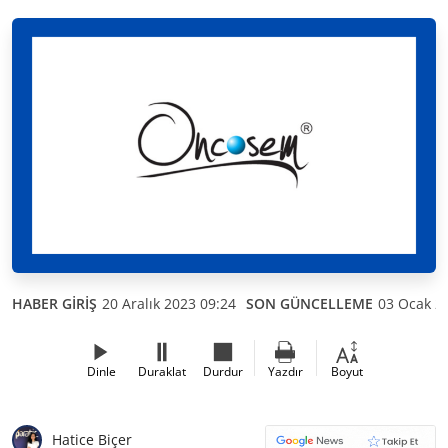
HABER GİRİŞ
20 Aralık 2023 09:24
SON GÜNCELLEME
03 Ocak 2
Dinle
Duraklat
Durdur
Yazdır
Boyut
Hatice Biçer