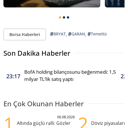
#
#
#
,
,
BRYAT
GARAN
Temettü
Borsa Haberleri
Son Dakika Haberler
BofA holding bilançosunu beğenmedi: 1,5
23:17
22
milyar TL’lik satış yaptı
En Çok Okunan Haberler
1
2
06.08.2026
Altında güçlü ralli: Gözler
Döviz piyasaları