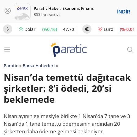
Paratic Haber: Ekonomi, Finans
İNDİR
RSS Interactive
(%0.16)
47.70
(%-0.01)
Dolar
Euro
Paratic
»
Borsa Haberleri
»
Nisan’da temettü dağıtacak
şirketler: 8’i ödedi, 20’si
beklemede
Nisan ayının gelmesiyle birlikte 1 Nisan'da 7 tane ve 3
Nisan'da 1 tane temettü ödemesinin ardından 20
şirketten daha ödeme gelmesi bekleniyor.