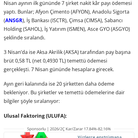
Nisan ayının ilk gününde 7 şirket nakit kâr payı ödemesi
yaptı. Bunlar; Afyon Çimento (AFYON), Anadolu Sigorta
(
ANSGR
), İş Bankası (ISCTR), Çimsa (CIMSA), Sabancı
Holding (SAHOL), İş Yatırım (ISMEN), Asce GYO (ASGYO)
şeklinde sıralandı.
3 Nisan’da ise Aksa Akrilik (AKSA) tarafından pay başına
brüt 0,58 TL (net 0,4930 TL) temettü ödemesi
gerçekleşti. 7 Nisan gününde hesaplara girecek.
Ayın geri kalanında ise 20 şirketten daha ödeme
bekleniyor. Bu şirketler ve temettü ödemelerine dair
bilgiler şöyle sıralanıyor:
Ulusal Faktoring (ULUFA):
Sponsorlu | 2026/2Ç Kar/Zarar 17.84%-82.16%
Yüzlerce enstrümana