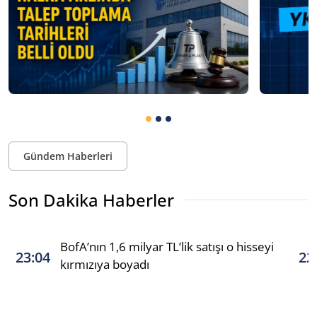
Gündem Haberleri
Son Dakika Haberler
BofA’nın 1,6 milyar TL’lik satışı o hisseyi
23:04
22
kırmızıya boyadı