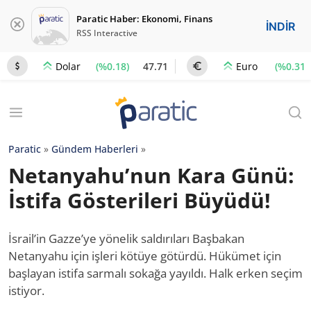
Paratic Haber: Ekonomi, Finans
İNDİR
RSS Interactive
(%0.18)
47.71
(%0.31)
Dolar
Euro
Paratic
»
Gündem Haberleri
»
Netanyahu’nun Kara Günü:
İstifa Gösterileri Büyüdü!
İsrail’in Gazze’ye yönelik saldırıları Başbakan
Netanyahu için işleri kötüye götürdü. Hükümet için
başlayan istifa sarmalı sokağa yayıldı. Halk erken seçim
istiyor.