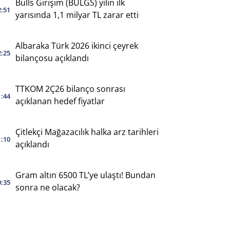
Bulls Girişim (BULGS) yılın ilk
2:51
yarısında 1,1 milyar TL zarar etti
Albaraka Türk 2026 ikinci çeyrek
2:25
bilançosu açıklandı
TTKOM 2Ç26 bilanço sonrası
1:44
açıklanan hedef fiyatlar
Çitlekçi Mağazacılık halka arz tarihleri
1:10
açıklandı
Gram altın 6500 TL’ye ulaştı! Bundan
0:35
sonra ne olacak?