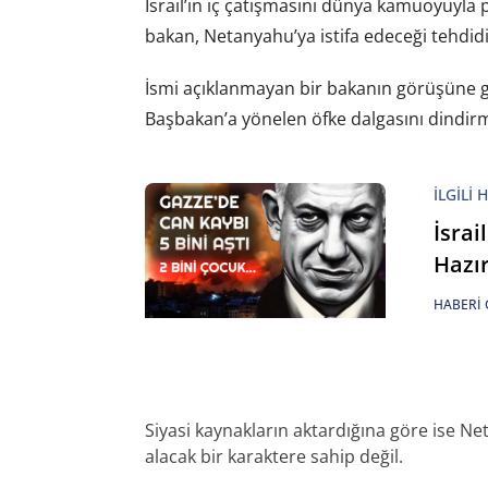
İsrail’in iç çatışmasını dünya kamuoyuyla
bakan, Netanyahu’ya istifa edeceği tehdidin
İsmi açıklanmayan bir bakanın görüşüne g
Başbakan’a yönelen öfke dalgasını dindi
İLGILI 
İsrai
Hazı
HABERI 
Siyasi kaynakların aktardığına göre ise 
alacak bir karaktere sahip değil.