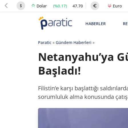
(%0.17)
47.70
Dolar
Euro
HABERLER
RE
Paratic
»
Gündem Haberleri
»
Netanyahu’ya Güv
Başladı!
Filistin’e karşı başlattığı saldırıla
sorumluluk alma konusunda çatış