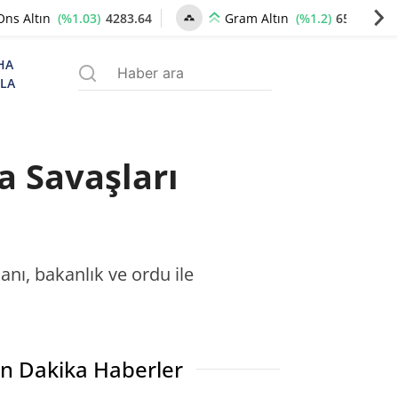
(%1.03)
4283.64
(%1.2)
6570.52
Ons Altın
Gram Altın
HA
ZLA
a Savaşları
kanı, bakanlık ve ordu ile
n Dakika Haberler