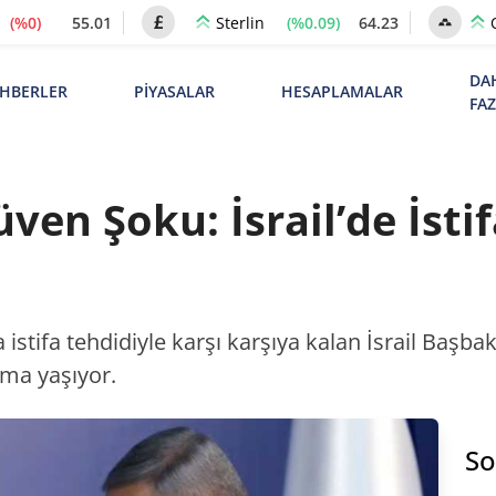
(%0)
55.01
(%0.09)
64.23
Sterlin
DA
HBERLER
PİYASALAR
HESAPLAMALAR
FA
en Şoku: İsrail’de İstif
rda istifa tehdidiyle karşı karşıya kalan İsrail Başba
ma yaşıyor.
So