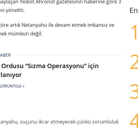
 paylaşan Yediot Ahronot gazetesinin haberine göre 3
En
i yöneltti.
öre artık Netanyahu ile devam etmek imkansız ve
rmek mümkün değil.
HABER
l Ordusu “Sızma Operasyonu” için
rlanıyor
GÖRÜNTÜLE »
Netanyahu, suçunu ikrar etmeyecek çünkü sorumluluk