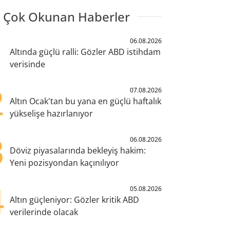
 Çok Okunan Haberler
1
06.08.2026
Altında güçlü ralli: Gözler ABD istihdam
verisinde
2
07.08.2026
Altın Ocak'tan bu yana en güçlü haftalık
yükselişe hazırlanıyor
3
06.08.2026
Döviz piyasalarında bekleyiş hakim:
Yeni pozisyondan kaçınılıyor
4
05.08.2026
Altın güçleniyor: Gözler kritik ABD
verilerinde olacak