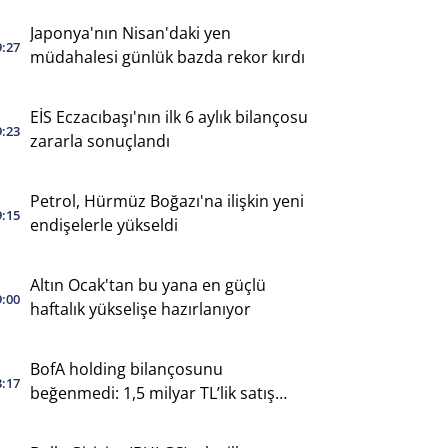
Japonya'nın Nisan'daki yen
9:27
müdahalesi günlük bazda rekor kırdı
EİS Eczacıbaşı'nın ilk 6 aylık bilançosu
9:23
zararla sonuçlandı
Petrol, Hürmüz Boğazı'na ilişkin yeni
9:15
endişelerle yükseldi
Altın Ocak'tan bu yana en güçlü
9:00
haftalık yükselişe hazırlanıyor
BofA holding bilançosunu
3:17
beğenmedi: 1,5 milyar TL’lik satış
yaptı