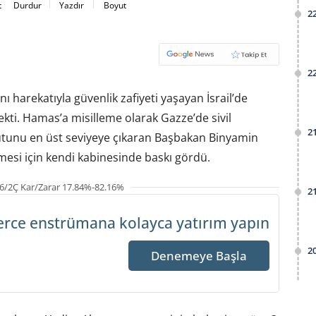
t
Durdur
Yazdır
Boyut
2
2
 harekatıyla güvenlik zafiyeti yaşayan İsrail’de
ti. Hamas’a misilleme olarak Gazze’de sivil
2
yutunu en üst seviyeye çıkaran Başbakan Binyamin
mesi için kendi kabinesinde baskı gördü.
6/2Ç Kar/Zarar 17.84%-82.16%
2
erce enstrümana
kolayca yatırım yapın
2
Denemeye Başla