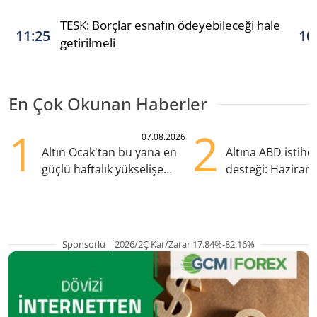
TESK: Borçlar esnafın ödeyebileceği hale
11:25
10
getirilmeli
En Çok Okunan Haberler
1
2
07.08.2026
Altın Ocak'tan bu yana en
Altına ABD istih
güçlü haftalık yükselişe
desteği: Haziran
hazırlanıyor
yana en yüksek s
Sponsorlu | 2026/2Ç Kar/Zarar 17.84%-82.16%