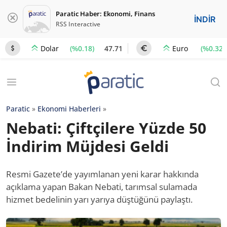
Paratic Haber: Ekonomi, Finans
İNDİR
RSS Interactive
(%0.18)
47.71
(%0.32)
Dolar
Euro
Paratic
»
Ekonomi Haberleri
»
Nebati: Çiftçilere Yüzde 50
İndirim Müjdesi Geldi
Resmi Gazete’de yayımlanan yeni karar hakkında
açıklama yapan Bakan Nebati, tarımsal sulamada
hizmet bedelinin yarı yarıya düştüğünü paylaştı.