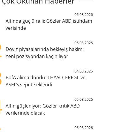
 Çok Okunan Haberler
1
06.08.2026
Altında güçlü ralli: Gözler ABD istihdam
verisinde
2
06.08.2026
Döviz piyasalarında bekleyiş hakim:
Yeni pozisyondan kaçınılıyor
3
04.08.2026
BofA alıma döndü: THYAO, EREGL ve
ASELS sepete eklendi
4
05.08.2026
Altın güçleniyor: Gözler kritik ABD
verilerinde olacak
06.08.2026