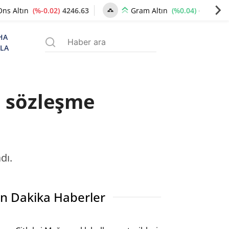
(%-0.02)
4246.63
(%0.04)
6498.68
Ons Altın
Gram Altın
HA
ZLA
n sözleşme
dı.
n Dakika Haberler