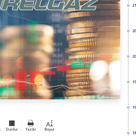
2
2
2
1
1
t
Durdur
Yazdır
Boyut
1