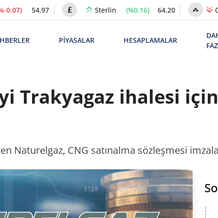
%-0.07)
54.97
(%0.16)
64.20
Sterlin
DA
HBERLER
PİYASALAR
HESAPLAMALAR
FA
i Trakyagaz ihalesi içi
n Naturelgaz, CNG satınalma sözleşmesi imzala
So