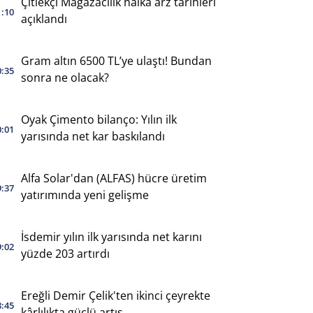
Çitlekçi Mağazacılık halka arz tarihleri
1:10
açıklandı
Gram altın 6500 TL’ye ulaştı! Bundan
0:35
sonra ne olacak?
Oyak Çimento bilanço: Yılın ilk
0:01
yarısında net kar baskılandı
Alfa Solar'dan (ALFAS) hücre üretim
9:37
yatırımında yeni gelişme
İsdemir yılın ilk yarısında net karını
9:02
yüzde 203 artırdı
Ereğli Demir Çelik'ten ikinci çeyrekte
8:45
kârlılıkta güçlü artış