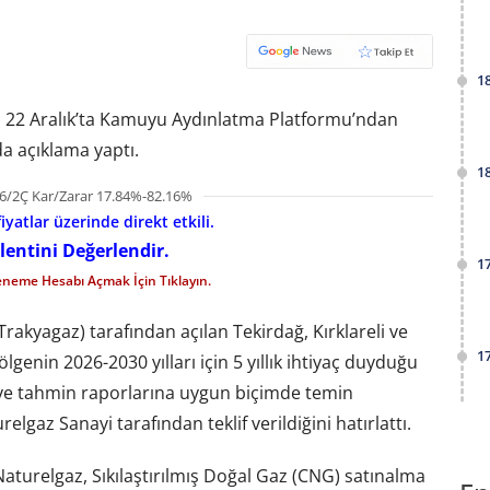
1
, 22 Aralık’ta Kamuyu Aydınlatma Platformu’ndan
a açıklama yaptı.
1
6/2Ç Kar/Zarar 17.84%-82.16%
iyatlar üzerinde direkt etkili.
lentini Değerlendir.
1
eneme Hesabı Açmak İçin Tıklayın.
rakyagaz) tarafından açılan Tekirdağ, Kırklareli ve
1
bölgenin 2026-2030 yılları için 5 yıllık ihtiyaç duyduğu
ve tahmin raporlarına uygun biçimde temin
lgaz Sanayi tarafından teklif verildiğini hatırlattı.
Naturelgaz, Sıkılaştırılmış Doğal Gaz (CNG) satınalma