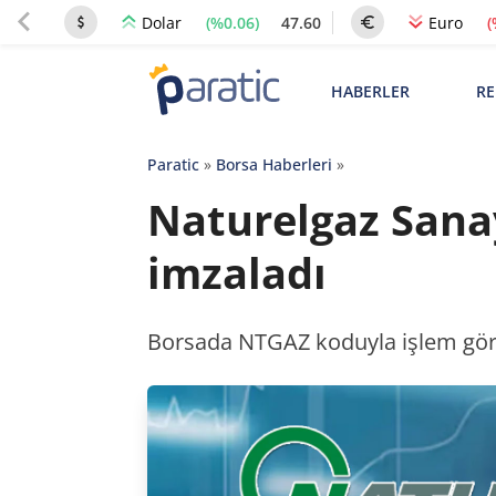
(%0.06)
47.60
(
Dolar
Euro
HABERLER
RE
Paratic
»
Borsa Haberleri
»
Naturelgaz Sanay
imzaladı
Borsada NTGAZ koduyla işlem göre