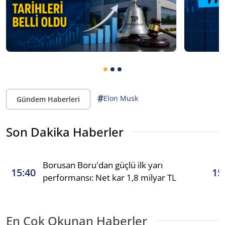
#
Elon Musk
Gündem Haberleri
Son Dakika Haberler
Borusan Boru'dan güçlü ilk yarı
15:40
15
performansı: Net kar 1,8 milyar TL
En Çok Okunan Haberler