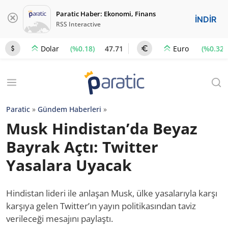
Paratic Haber: Ekonomi, Finans
İNDİR
RSS Interactive
(%0.18)
47.71
(%0.32)
Dolar
Euro
Paratic
»
Gündem Haberleri
»
Musk Hindistan’da Beyaz
Bayrak Açtı: Twitter
Yasalara Uyacak
Hindistan lideri ile anlaşan Musk, ülke yasalarıyla karşı
karşıya gelen Twitter’ın yayın politikasından taviz
verileceği mesajını paylaştı.