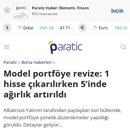
Paratic Haber: Ekonomi, Finans
İNDİR
RSS Interactive
(%0.18)
47.71
(%0.32)
Dolar
Euro
Paratic
»
Borsa Haberleri
»
Model portföye revize: 1
hisse çıkarılırken 5’inde
ağırlık artırıldı
Albatross Yatırım tarafından paylaşılan son bültende,
model portföye yönelik düzenlemeler yapıldığı
görüldü. Detaylar geliyor…