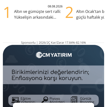
1
2
08.08.2026
Altın ve gümüşte sert ralli:
Altın Ocak'tan b
Yükselişin arkasındaki
güçlü haftalık yük
kritik etkenler
hazırlanıyor
Sponsorlu | 2026/2Ç Kar/Zarar 17.84%-82.16%