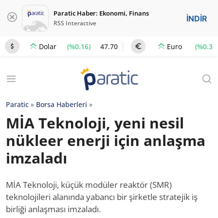
Paratic Haber: Ekonomi, Finans
İNDİR
RSS Interactive
(%0.16)
47.70
(%0.3)
Dolar
Euro
Paratic
»
Borsa Haberleri
»
MİA Teknoloji, yeni nesil
nükleer enerji için anlaşma
imzaladı
MİA Teknoloji, küçük modüler reaktör (SMR)
teknolojileri alanında yabancı bir şirketle stratejik iş
birliği anlaşması imzaladı.