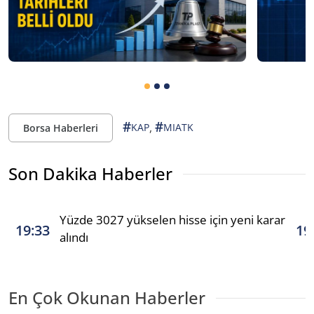
#
#
,
KAP
MIATK
Borsa Haberleri
Son Dakika Haberler
Yüzde 3027 yükselen hisse için yeni karar
19:33
19
alındı
En Çok Okunan Haberler