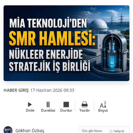
HABER GİRİŞ
17 Haziran 2026 09:33
Dinle
Duraklat
Durdur
Yazdır
Boyut
Gökhan Özbaş