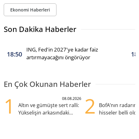
Ekonomi Haberleri
Son Dakika Haberler
ING, Fed'in 2027'ye kadar faiz
18:50
18
artırmayacağını öngörüyor
En Çok Okunan Haberler
1
2
08.08.2026
Altın ve gümüşte sert ralli:
BofA’nın radarın
Yükselişin arkasındaki
hisseler belli old
kritik etkenler
TRALT, satışta T