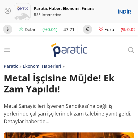
Paratic Haber: Ekonomi, Finans
İNDİR
RSS Interactive
(%0.01)
47.71
(%-0.02)
Dolar
Euro
Paratic
»
Ekonomi Haberleri
»
Metal İşçisine Müjde! Ek
Zam Yapıldı!
Metal Sanayicileri İşveren Sendikası'na bağlı iş
yerlerinde çalışan işçilerin ek zam talebine yanıt geldi.
Detaylar haberde...