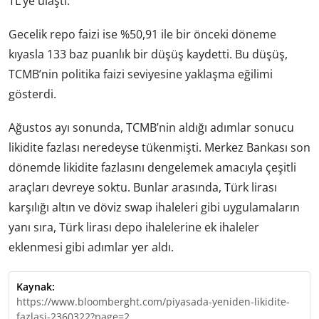
TL’ye ulaştı.
Gecelik repo faizi ise %50,91 ile bir önceki döneme
kıyasla 133 baz puanlık bir düşüş kaydetti. Bu düşüş,
TCMB’nin politika faizi seviyesine yaklaşma eğilimi
gösterdi.
Ağustos ayı sonunda, TCMB’nin aldığı adımlar sonucu
likidite fazlası neredeyse tükenmişti. Merkez Bankası son
dönemde likidite fazlasını dengelemek amacıyla çeşitli
araçları devreye soktu. Bunlar arasında, Türk lirası
karşılığı altın ve döviz swap ihaleleri gibi uygulamaların
yanı sıra, Türk lirası depo ihalelerine ek ihaleler
eklenmesi gibi adımlar yer aldı.
Kaynak:
https://www.bloomberght.com/piyasada-yeniden-likidite-
fazlasi-2360322?page=2