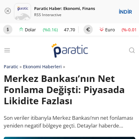
Paratic Haber: Ekonomi, Finans
İNDİR
RSS Interactive
(%0.16)
47.70
(%-0.01)
Dolar
Euro
Paratic
»
Ekonomi Haberleri
»
Merkez Bankası’nın Net
Fonlama Değişti: Piyasada
Likidite Fazlası
Son veriler itibarıyla Merkez Bankası’nın net fonlaması
yeniden negatif bölgeye geçti. Detaylar haberde…