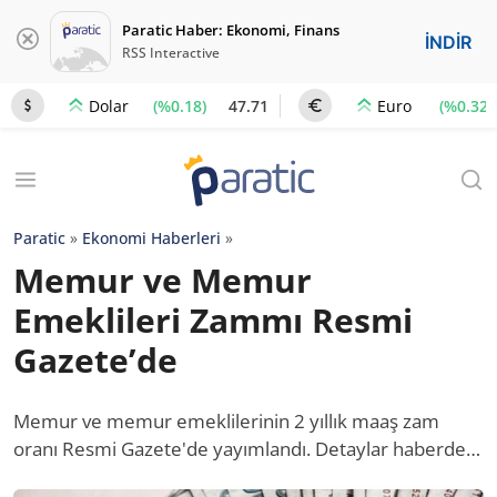
Paratic Haber: Ekonomi, Finans
İNDİR
RSS Interactive
(%0.18)
47.71
(%0.32)
Dolar
Euro
Paratic
»
Ekonomi Haberleri
»
Memur ve Memur
Emeklileri Zammı Resmi
Gazete’de
Memur ve memur emeklilerinin 2 yıllık maaş zam
oranı Resmi Gazete'de yayımlandı. Detaylar haberde…