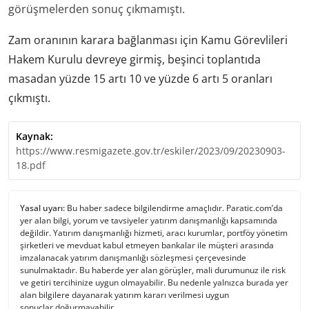
görüşmelerden sonuç çıkmamıştı.
Zam oranının karara bağlanması için Kamu Görevlileri
Hakem Kurulu devreye girmiş, beşinci toplantıda
masadan yüzde 15 artı 10 ve yüzde 6 artı 5 oranları
çıkmıştı.
Kaynak:
https://www.resmigazete.gov.tr/eskiler/2023/09/20230903-
18.pdf
Yasal uyarı:
Bu haber sadece bilgilendirme amaçlıdır. Paratic.com’da
yer alan bilgi, yorum ve tavsiyeler yatırım danışmanlığı kapsamında
değildir. Yatırım danışmanlığı hizmeti, aracı kurumlar, portföy yönetim
şirketleri ve mevduat kabul etmeyen bankalar ile müşteri arasında
imzalanacak yatırım danışmanlığı sözleşmesi çerçevesinde
sunulmaktadır. Bu haberde yer alan görüşler, mali durumunuz ile risk
ve getiri tercihinize uygun olmayabilir. Bu nedenle yalnızca burada yer
alan bilgilere dayanarak yatırım kararı verilmesi uygun
sonuçlar doğurmayabilir.