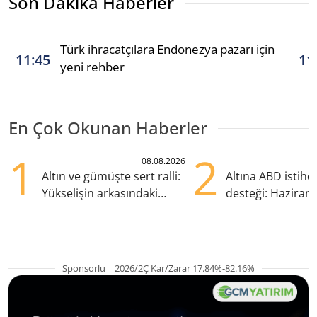
Son Dakika Haberler
Türk ihracatçılara Endonezya pazarı için
11:45
11
yeni rehber
En Çok Okunan Haberler
1
2
08.08.2026
Altın ve gümüşte sert ralli:
Altına ABD istih
Yükselişin arkasındaki
desteği: Haziran
kritik etkenler
yana en yüksek s
Sponsorlu | 2026/2Ç Kar/Zarar 17.84%-82.16%