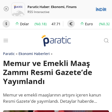
Paratic Haber: Ekonomi, Finans
İNDİR
RSS Interactive
(%0.18)
47.71
(%0.32)
Dolar
Euro
Paratic
»
Ekonomi Haberleri
»
Memur ve Emekli Maaş
Zammı Resmi Gazete’de
Yayımlandı
Memur ve emekli maaşlarının artışını içeren kanun
Resmi Gazete'de yayımlandı. Detaylar haberde...