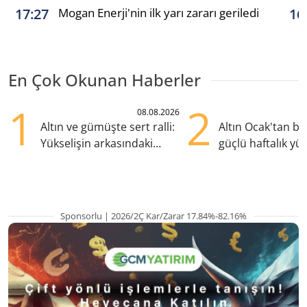
Mogan Enerji'nin ilk yarı zararı geriledi
17:27
16
En Çok Okunan Haberler
1
2
08.08.2026
Altın ve gümüşte sert ralli:
Altın Ocak'tan b
Yükselişin arkasındaki
güçlü haftalık yük
kritik etkenler
hazırlanıyor
Sponsorlu | 2026/2Ç Kar/Zarar 17.84%-82.16%