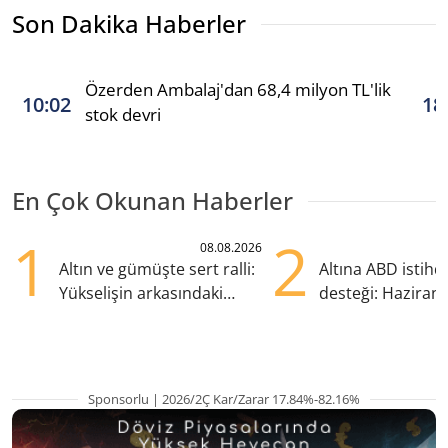
Son Dakika Haberler
Özerden Ambalaj'dan 68,4 milyon TL'lik
10:02
18
stok devri
En Çok Okunan Haberler
1
2
08.08.2026
Altın ve gümüşte sert ralli:
Altına ABD istih
Yükselişin arkasındaki
desteği: Haziran
kritik etkenler
yana en yüksek s
Sponsorlu | 2026/2Ç Kar/Zarar 17.84%-82.16%