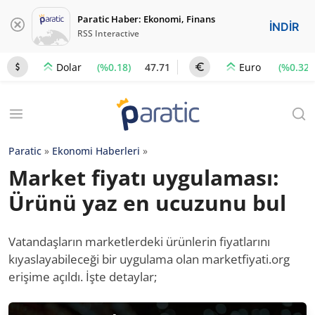
Paratic Haber: Ekonomi, Finans
İNDİR
RSS Interactive
(%0.18)
47.71
(%0.32)
Dolar
Euro
Paratic
»
Ekonomi Haberleri
»
Market fiyatı uygulaması:
Ürünü yaz en ucuzunu bul
Vatandaşların marketlerdeki ürünlerin fiyatlarını
kıyaslayabileceği bir uygulama olan marketfiyati.org
erişime açıldı. İşte detaylar;