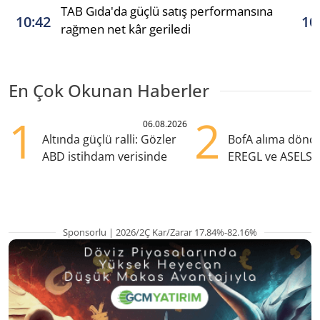
TAB Gıda'da güçlü satış performansına
10:42
10
rağmen net kâr geriledi
En Çok Okunan Haberler
1
2
06.08.2026
Altında güçlü ralli: Gözler
BofA alıma dönd
ABD istihdam verisinde
EREGL ve ASELS 
eklendi
Sponsorlu | 2026/2Ç Kar/Zarar 17.84%-82.16%