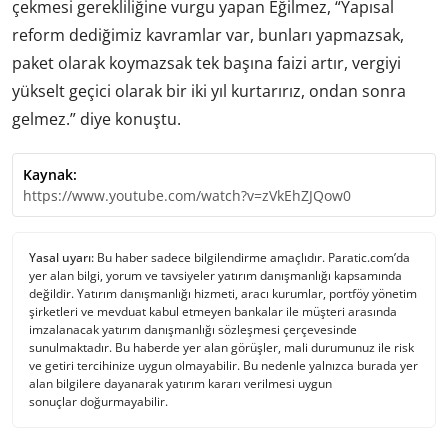
çekmesi gerekliliğine vurgu yapan Eğilmez, “Yapısal
reform dediğimiz kavramlar var, bunları yapmazsak,
paket olarak koymazsak tek başına faizi artır, vergiyi
yükselt geçici olarak bir iki yıl kurtarırız, ondan sonra
gelmez.” diye konuştu.
Kaynak:
https://www.youtube.com/watch?v=zVkEhZJQow0
Yasal uyarı:
Bu haber sadece bilgilendirme amaçlıdır. Paratic.com’da
yer alan bilgi, yorum ve tavsiyeler yatırım danışmanlığı kapsamında
değildir. Yatırım danışmanlığı hizmeti, aracı kurumlar, portföy yönetim
şirketleri ve mevduat kabul etmeyen bankalar ile müşteri arasında
imzalanacak yatırım danışmanlığı sözleşmesi çerçevesinde
sunulmaktadır. Bu haberde yer alan görüşler, mali durumunuz ile risk
ve getiri tercihinize uygun olmayabilir. Bu nedenle yalnızca burada yer
alan bilgilere dayanarak yatırım kararı verilmesi uygun
sonuçlar doğurmayabilir.