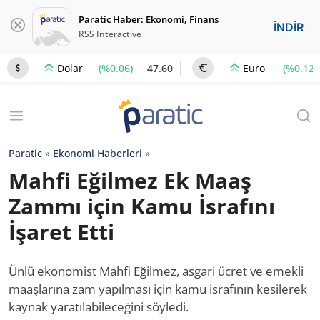
Paratic Haber: Ekonomi, Finans
İNDİR
RSS Interactive
(%0.06)
47.60
(%0.12)
Dolar
Euro
Paratic
»
Ekonomi Haberleri
»
Mahfi Eğilmez Ek Maaş
Zammı için Kamu İsrafını
İşaret Etti
Ünlü ekonomist Mahfi Eğilmez, asgari ücret ve emekli
maaşlarına zam yapılması için kamu israfının kesilerek
kaynak yaratılabileceğini söyledi.