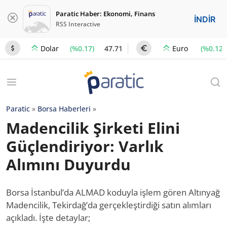
Paratic Haber: Ekonomi, Finans
İNDİR
RSS Interactive
(%0.17)
47.71
(%0.12)
Dolar
Euro
Paratic
»
Borsa Haberleri
»
Madencilik Şirketi Elini
Güçlendiriyor: Varlık
Alımını Duyurdu
Borsa İstanbul’da ALMAD koduyla işlem gören Altınyağ
Madencilik, Tekirdağ’da gerçekleştirdiği satın alımları
açıkladı. İşte detaylar;