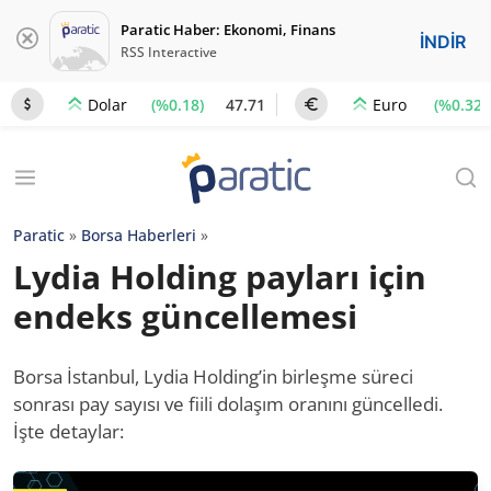
Paratic Haber: Ekonomi, Finans
İNDİR
RSS Interactive
(%0.18)
47.71
(%0.32)
Dolar
Euro
Paratic
»
Borsa Haberleri
»
Lydia Holding payları için
endeks güncellemesi
Borsa İstanbul, Lydia Holding’in birleşme süreci
sonrası pay sayısı ve fiili dolaşım oranını güncelledi.
İşte detaylar: