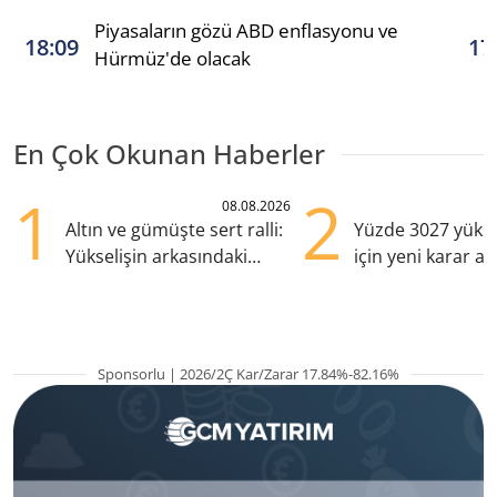
Piyasaların gözü ABD enflasyonu ve
18:09
17
Hürmüz'de olacak
En Çok Okunan Haberler
1
2
08.08.2026
Altın ve gümüşte sert ralli:
Yüzde 3027 yükse
Yükselişin arkasındaki
için yeni karar al
kritik etkenler
Sponsorlu | 2026/2Ç Kar/Zarar 17.84%-82.16%