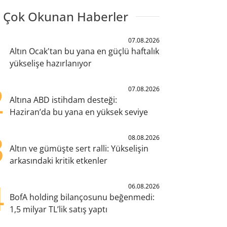
 Çok Okunan Haberler
1
07.08.2026
Altın Ocak'tan bu yana en güçlü haftalık
yükselişe hazırlanıyor
2
07.08.2026
Altına ABD istihdam desteği:
Haziran’da bu yana en yüksek seviye
3
08.08.2026
Altın ve gümüşte sert ralli: Yükselişin
arkasındaki kritik etkenler
4
06.08.2026
BofA holding bilançosunu beğenmedi:
1,5 milyar TL’lik satış yaptı