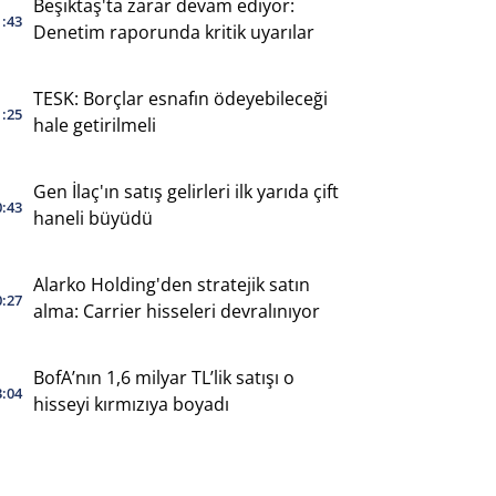
Beşiktaş'ta zarar devam ediyor:
1:43
Denetim raporunda kritik uyarılar
TESK: Borçlar esnafın ödeyebileceği
1:25
hale getirilmeli
Gen İlaç'ın satış gelirleri ilk yarıda çift
0:43
haneli büyüdü
Alarko Holding'den stratejik satın
0:27
alma: Carrier hisseleri devralınıyor
BofA’nın 1,6 milyar TL’lik satışı o
3:04
hisseyi kırmızıya boyadı