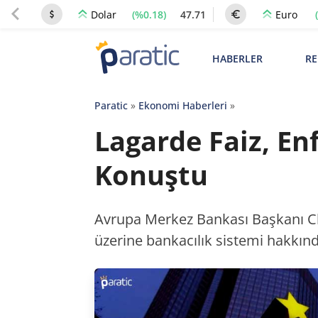
(%0.18)
47.71
Dolar
Euro
HABERLER
RE
Paratic
»
Ekonomi Haberleri
»
Lagarde Faiz, En
Konuştu
Avrupa Merkez Bankası Başkanı Chr
üzerine bankacılık sistemi hakkınd