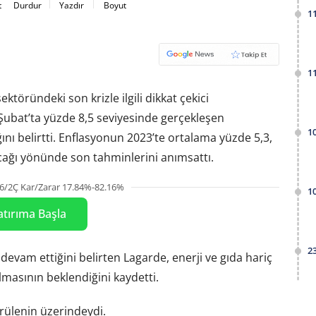
t
Durdur
Yazdır
Boyut
1
1
ektöründeki son krizle ilgili dikkat çekici
Şubat’ta yüzde 8,5 seviyesinde gerçekleşen
1
nı belirtti. Enflasyonun 2023’te ortalama yüzde 5,3,
acağı yönünde son tahminlerini anımsattı.
6/2Ç Kar/Zarar 17.84%-82.16%
1
atırıma Başla
2
 devam ettiğini belirten Lagarde, enerji ve gıda hariç
masının beklendiğini kaydetti.
rülenin üzerindeydi.