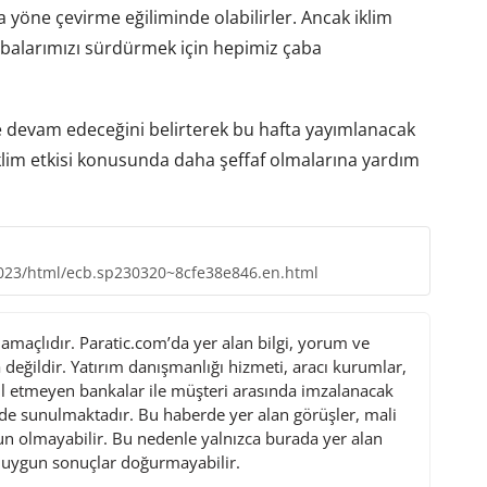
a yöne çevirme eğiliminde olabilirler. Ancak iklim
 çabalarımızı sürdürmek için hepimiz çaba
e devam edeceğini belirterek bu hafta yayımlanacak
 iklim etkisi konusunda daha şeffaf olmalarına yardım
2023/html/ecb.sp230320~8cfe38e846.en.html
maçlıdır. Paratic.com’da yer alan bilgi, yorum ve
değildir. Yatırım danışmanlığı hizmeti, aracı kurumlar,
l etmeyen bankalar ile müşteri arasında imzalanacak
de sunulmaktadır. Bu haberde yer alan görüşler, mali
gun olmayabilir. Bu nedenle yalnızca burada yer alan
i uygun sonuçlar doğurmayabilir.