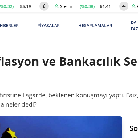
(%0.32)
55.19
(%0.38)
64.41
Sterlin
DA
HBERLER
PİYASALAR
HESAPLAMALAR
FA
flasyon ve Bankacılık Se
istine Lagarde, beklenen konuşmayı yaptı. Faiz,
a neler dedi?
So