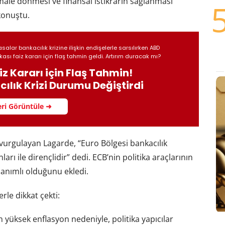
male dönmesi ve finansal istikrarın sağlanması
 konuştu.
salar bankacılık krizine ilişkin endişelerle sarsılırken ABD
ası faiz kararı için flaş tahmin geldi. Artırım duracak mı?
iz Kararı için Flaş Tahmin!
ılık Krizi Durumu Değiştirdi
ri Görüntüle ➜
i vurgulayan Lagarde, “Euro Bölgesi bankacılık
arı ile dirençlidir” dedi. ECB’nin politika araçlarının
nanımlı olduğunu ekledi.
le dikkat çekti:
 yüksek enflasyon nedeniyle, politika yapıcılar