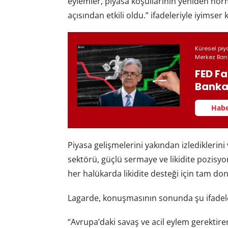
eylemler, piyasa koşullarının yeniden nor
açısından etkili oldu.” ifadeleriyle iyimser
Küresel piya
Merkez Bank
FED Fa
Bankac
Habe
Piyasa gelişmelerini yakından izlediklerin
sektörü, güçlü sermaye ve likidite pozisyonl
her halükarda likidite desteği için tam do
Lagarde, konuşmasının sonunda şu ifadeler
“Avrupa’daki savaş ve acil eylem gerektiren