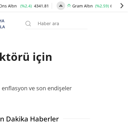
(%2.4)
4341.81
(%2.59)
6660.55
Ons Altın
Gram Altın
HA
ZLA
ktörü için
 enflasyon ve son endişeler
n Dakika Haberler