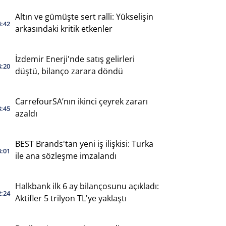
Altın ve gümüşte sert ralli: Yükselişin
4:42
arkasındaki kritik etkenler
İzdemir Enerji'nde satış gelirleri
4:20
düştü, bilanço zarara döndü
CarrefourSA’nın ikinci çeyrek zararı
3:45
azaldı
BEST Brands'tan yeni iş ilişkisi: Turka
3:01
ile ana sözleşme imzalandı
Halkbank ilk 6 ay bilançosunu açıkladı:
2:24
Aktifler 5 trilyon TL'ye yaklaştı