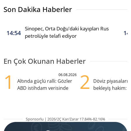
Son Dakika Haberler
Sinopec, Orta Doğu'daki kayıpları Rus
14:54
14
petrolüyle telafi ediyor
En Çok Okunan Haberler
1
2
06.08.2026
Altında güçlü ralli: Gözler
Döviz piyasaları
ABD istihdam verisinde
bekleyiş hakim: Y
pozisyondan kaçı
Sponsorlu | 2026/2Ç Kar/Zarar 17.84%-82.16%