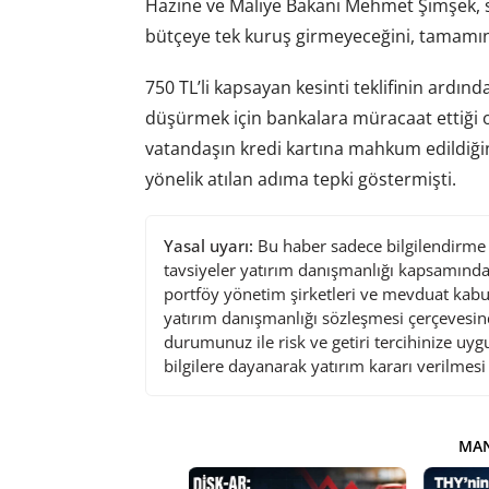
Hazine ve Maliye Bakanı Mehmet Şimşek, s
bütçeye tek kuruş girmeyeceğini, tamamın
750 TL’li kapsayan kesinti teklifinin ardınd
düşürmek için bankalara müracaat ettiği 
vatandaşın kredi kartına mahkum edildiğin
yönelik atılan adıma tepki göstermişti.
Yasal uyarı:
Bu haber sadece bilgilendirme a
tavsiyeler yatırım danışmanlığı kapsamında 
portföy yönetim şirketleri ve mevduat kabu
yatırım danışmanlığı sözleşmesi çerçevesin
durumunuz ile risk ve getiri tercihinize uy
bilgilere dayanarak yatırım kararı verilmes
MAN