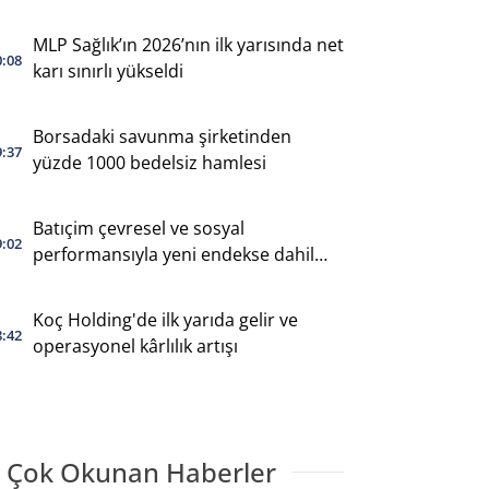
MLP Sağlık’ın 2026’nın ilk yarısında net
0:08
karı sınırlı yükseldi
Borsadaki savunma şirketinden
9:37
yüzde 1000 bedelsiz hamlesi
Batıçim çevresel ve sosyal
9:02
performansıyla yeni endekse dahil
oldu
Koç Holding'de ilk yarıda gelir ve
8:42
operasyonel kârlılık artışı
 Çok Okunan Haberler