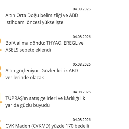
1
04.08.2026
Altın Orta Doğu belirsizliği ve ABD
istihdamı öncesi yükselişte
2
04.08.2026
BofA alıma döndü: THYAO, EREGL ve
ASELS sepete eklendi
3
05.08.2026
Altın güçleniyor: Gözler kritik ABD
verilerinde olacak
4
04.08.2026
TÜPRAŞ'ın satış gelirleri ve kârlılığı ilk
yarıda güçlü büyüdü
5
04.08.2026
CVK Maden (CVKMD) yüzde 170 bedelli