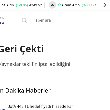
(%0.05)
4249.52
(%0.11)
6503.11
Ons Altın
Gram Altın
HA
ZLA
Geri Çekti
aynaklar teklifin iptal edildiğini
n Dakika Haberler
BofA 445 TL hedef fiyatlı hissede kar
2:59