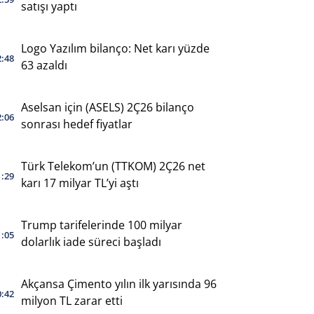
satışı yaptı
Logo Yazılım bilanço: Net karı yüzde
2:48
63 azaldı
Aselsan için (ASELS) 2Ç26 bilanço
2:06
sonrası hedef fiyatlar
Türk Telekom’un (TTKOM) 2Ç26 net
1:29
karı 17 milyar TL’yi aştı
Trump tarifelerinde 100 milyar
1:05
dolarlık iade süreci başladı
Akçansa Çimento yılın ilk yarısında 96
0:42
milyon TL zarar etti