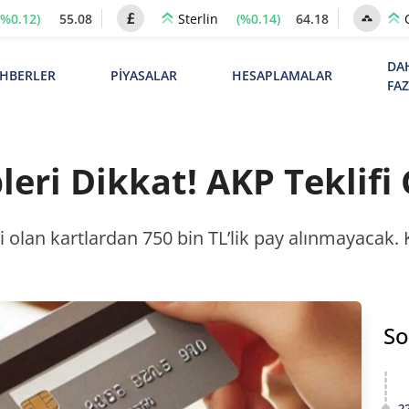
(%0.12)
55.08
(%0.14)
64.18
Sterlin
DA
HBERLER
PİYASALAR
HESAPLAMALAR
FA
leri Dikkat! AKP Teklifi 
ri olan kartlardan 750 bin TL’lik pay alınmayacak. K
So
2