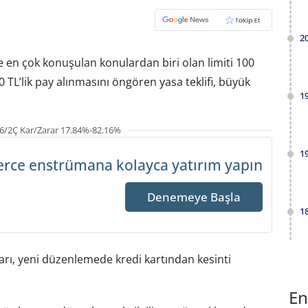
2
en çok konuşulan konulardan biri olan limiti 100
0 TL’lik pay alınmasını öngören yasa teklifi, büyük
1
6/2Ç Kar/Zarar 17.84%-82.16%
1
erce enstrümana
kolayca yatırım yapın
Denemeye Başla
1
arı, yeni düzenlemede kredi kartından kesinti
En