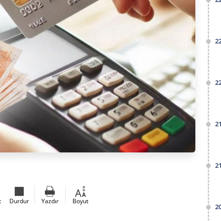
2
2
2
2
t
Durdur
Yazdır
Boyut
2