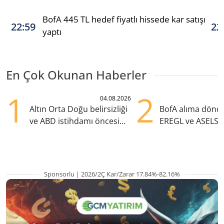
BofA 445 TL hedef fiyatlı hissede kar satışı
22:59
22
yaptı
En Çok Okunan Haberler
1
2
04.08.2026
Altın Orta Doğu belirsizliği
BofA alıma dönd
ve ABD istihdamı öncesi
EREGL ve ASELS 
yükselişte
eklendi
Sponsorlu | 2026/2Ç Kar/Zarar 17.84%-82.16%