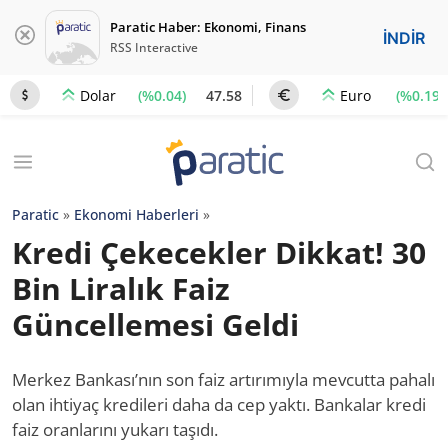
Paratic Haber: Ekonomi, Finans
İNDİR
RSS Interactive
(%0.04)
47.58
(%0.19)
Dolar
Euro
Paratic
»
Ekonomi Haberleri
»
Kredi Çekecekler Dikkat! 30
Bin Liralık Faiz
Güncellemesi Geldi
Merkez Bankası’nın son faiz artırımıyla mevcutta pahalı
olan ihtiyaç kredileri daha da cep yaktı. Bankalar kredi
faiz oranlarını yukarı taşıdı.