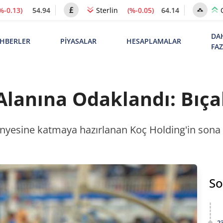
%-0.13)
54.94
(%-0.05)
64.14
Sterlin
DA
HBERLER
PİYASALAR
HESAPLAMALAR
FA
Alanına Odaklandı: Bıça
 bünyesine katmaya hazırlanan Koç Holding'in sona 
So
2