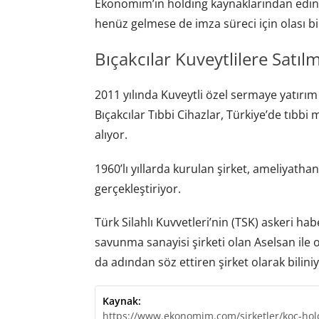
Ekonomim’in holding kaynaklarından edindi
henüz gelmese de imza süreci için olası b
Bıçakcılar Kuveytlilere Satılm
2011 yılında Kuveytli özel sermaye yatırı
Bıçakcılar Tıbbi Cihazlar, Türkiye’de tıbbi
alıyor.
1960’lı yıllarda kurulan şirket, ameliyatha
gerçekleştiriyor.
Türk Silahlı Kuvvetleri’nin (TSK) askeri ha
savunma sanayisi şirketi olan Aselsan ile 
da adından söz ettiren şirket olarak biliniy
Kaynak:
https://www.ekonomim.com/sirketler/koc-hol