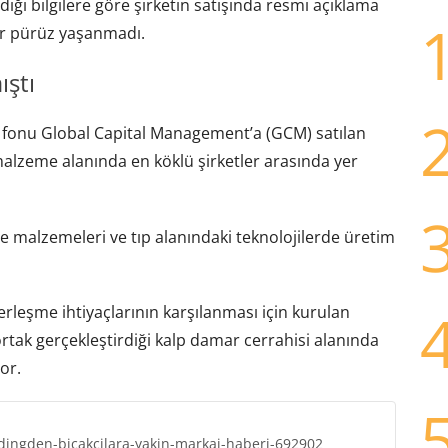
ği bilgilere göre şirketin satışında resmi açıklama
ir pürüz yaşanmadı.
ıştı
m fonu Global Capital Management’a (GCM) satılan
 malzeme alanında en köklü şirketler arasında yer
ne malzemeleri ve tıp alanındaki teknolojilerde üretim
berleşme ihtiyaçlarının karşılanması için kurulan
ortak gerçekleştirdiği kalp damar cerrahisi alanında
or.
dingden-bicakcilara-yakin-markaj-haberi-692902