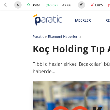
(%0.07)
47.66
(
Dolar
Euro
HABERLER
RE
Paratic
»
Ekonomi Haberleri
»
Koç Holding Tıp 
Tıbbi cihazlar şirketi Bıçakcılar’ı
haberde...