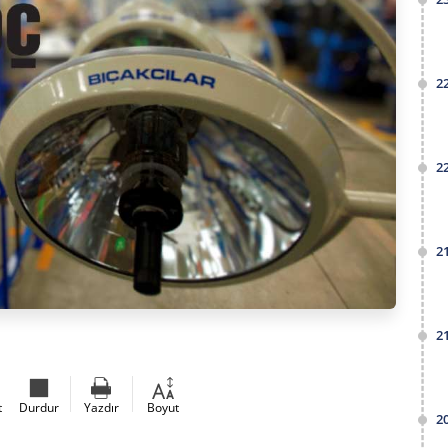
2
2
2
2
t
Durdur
Yazdır
Boyut
2