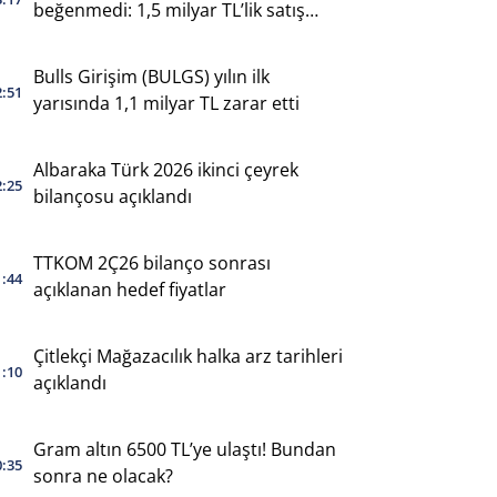
beğenmedi: 1,5 milyar TL’lik satış
yaptı
Bulls Girişim (BULGS) yılın ilk
2:51
yarısında 1,1 milyar TL zarar etti
Albaraka Türk 2026 ikinci çeyrek
2:25
bilançosu açıklandı
TTKOM 2Ç26 bilanço sonrası
1:44
açıklanan hedef fiyatlar
Çitlekçi Mağazacılık halka arz tarihleri
1:10
açıklandı
Gram altın 6500 TL’ye ulaştı! Bundan
0:35
sonra ne olacak?