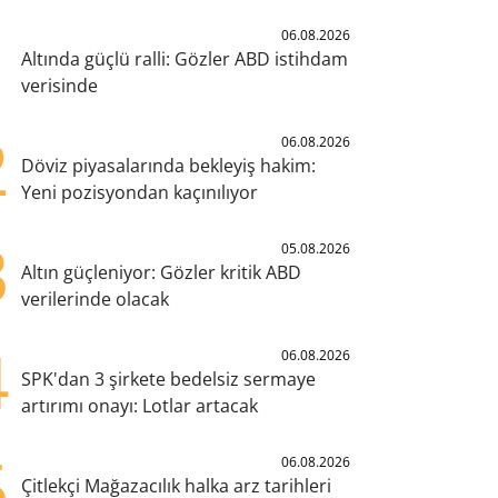
1
06.08.2026
Altında güçlü ralli: Gözler ABD istihdam
verisinde
2
06.08.2026
Döviz piyasalarında bekleyiş hakim:
Yeni pozisyondan kaçınılıyor
3
05.08.2026
Altın güçleniyor: Gözler kritik ABD
verilerinde olacak
4
06.08.2026
SPK'dan 3 şirkete bedelsiz sermaye
artırımı onayı: Lotlar artacak
5
06.08.2026
Çitlekçi Mağazacılık halka arz tarihleri