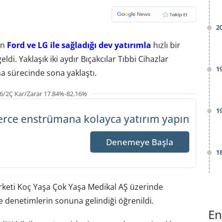
2
an
Ford ve LG ile sağladığı dev yatırımla
hızlı bir
ldi. Yaklaşık iki aydır Bıçakcılar Tıbbi Cihazlar
1
ma sürecinde sona yaklaştı.
6/2Ç Kar/Zarar 17.84%-82.16%
1
erce enstrümana
kolayca yatırım yapın
Denemeye Başla
1
rketi Koç Yaşa Çok Yaşa Medikal AŞ üzerinde
 denetimlerin sonuna gelindiği öğrenildi.
En