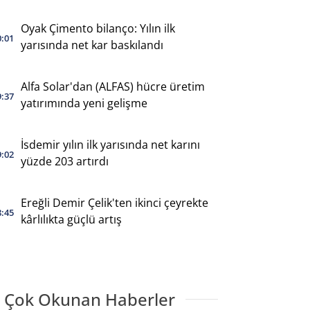
Oyak Çimento bilanço: Yılın ilk
0:01
yarısında net kar baskılandı
Alfa Solar'dan (ALFAS) hücre üretim
9:37
yatırımında yeni gelişme
İsdemir yılın ilk yarısında net karını
9:02
yüzde 203 artırdı
Ereğli Demir Çelik'ten ikinci çeyrekte
8:45
kârlılıkta güçlü artış
 Çok Okunan Haberler