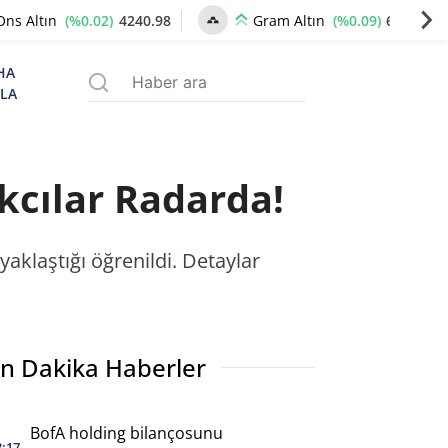
(%0.02)
4240.98
(%0.09)
6498.66
Ons Altın
Gram Altın
HA
ZLA
kcılar Radarda!
yaklaştığı öğrenildi. Detaylar
n Dakika Haberler
BofA holding bilançosunu
3:17