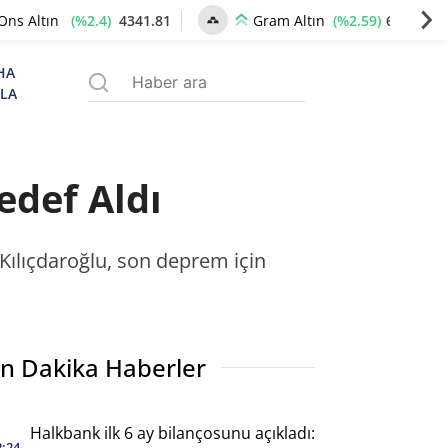
(%2.4)
4341.81
(%2.59)
6660.55
Ons Altın
Gram Altın
HA
ZLA
edef Aldı
Kılıçdaroğlu, son deprem için
n Dakika Haberler
Halkbank ilk 6 ay bilançosunu açıkladı:
2:24