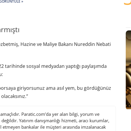
GÖRÜNTÜLE »
armıştı
 cezbetmiş, Hazine ve Maliye Bakanı Nureddin Nebati
022 tarihinde sosyal medyadan yaptığı paylaşımda
u:
 borsaya giriyorsunuz ama asıl yem, bu gördüğünüz
 olacaksınız.”
maçlıdır. Paratic.com’da yer alan bilgi, yorum ve
değildir. Yatırım danışmanlığı hizmeti, aracı kurumlar,
l etmeyen bankalar ile müşteri arasında imzalanacak