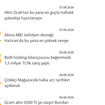
1
07.08.2026
Altın Ocak'tan bu yana en güçlü haftalık
yükselişe hazırlanıyor
2
07.08.2026
Altına ABD istihdam desteği:
Haziran’da bu yana en yüksek seviye
3
06.08.2026
BofA holding bilançosunu beğenmedi:
1,5 milyar TL’lik satış yaptı
4
06.08.2026
Çitlekçi Mağazacılık halka arz tarihleri
açıklandı
5
06.08.2026
Gram altın 6500 TL’ye ulaştı! Bundan