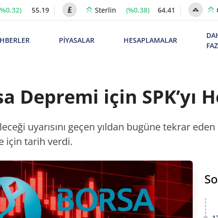
(%0.32)
55.19
(%0.38)
64.41
Sterlin
DA
HBERLER
PİYASALAR
HESAPLAMALAR
FA
sa Depremi için SPK’yı H
eceği uyarısını geçen yıldan bugüne tekrar eden 
için tarih verdi.
So
1