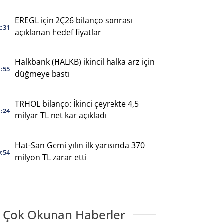
EREGL için 2Ç26 bilanço sonrası
2:31
açıklanan hedef fiyatlar
Halkbank (HALKB) ikincil halka arz için
1:55
düğmeye bastı
TRHOL bilanço: İkinci çeyrekte 4,5
1:24
milyar TL net kar açıkladı
Hat-San Gemi yılın ilk yarısında 370
0:54
milyon TL zarar etti
 Çok Okunan Haberler