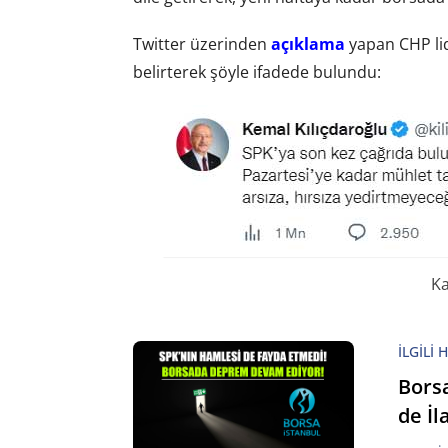
Twitter üzerinden
açıklama
yapan CHP lid
belirterek şöyle ifadede bulundu:
Ka
İLGILI 
Bors
de İl