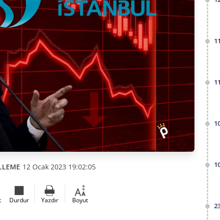
1
1
1
1
LLEME
12 Ocak 2023 19:02:05
t
Durdur
Yazdır
Boyut
2