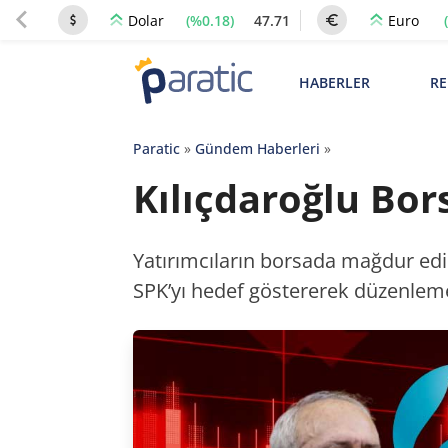
(%0.18)
47.71
Dolar
Euro
HABERLER
RE
Paratic
»
Gündem Haberleri
»
Kılıçdaroğlu Bor
Yatırımcıların borsada mağdur edil
SPK’yı hedef göstererek düzenleme 