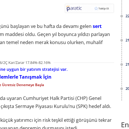
2
günü başlayan ve bu hafta da devamı gelen
sert
m maddesi oldu. Geçen yıl boyunca yıldızı parlayan
2
atan temel neden merak konusu olurken, muhalif
6/2Ç Kar/Zarar 17.84%-82.16%
2
e uygun bir yatırım stratejisi var.
şlemlerle Tanışmak İçin
le Ücretsiz Denemeye Başla
2
da uyaran Cumhuriyet Halk Partisi (CHP) Genel
çıkışta Sermaye Piyasası Kurulu’nu (SPK) hedef aldı.
üçük yatırımcı için risk teşkil ettiği görüşünü tekrar
En
a yaşanan depremin durmasını istedi.