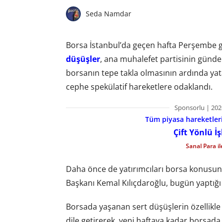
Seda Namdar
Borsa İstanbul’da geçen hafta Perşembe 
düşüşler
, ana muhalefet partisinin günde
borsanın tepe takla olmasının ardında y
cephe spekülatif hareketlere odaklandı.
Sponsorlu | 202
Tüm piyasa hareketlerin
Çift Yönlü İ
Sanal Para i
Daha önce de yatırımcıları borsa konusun
Başkanı Kemal Kılıçdaroğlu, bugün yaptığı 
Borsada yaşanan sert düşüşlerin özellikle k
dile getirerek, yeni haftaya kadar borsad