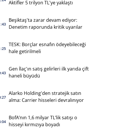
Aktifler 5 trilyon TL'ye yaklaştı
Beşiktaş'ta zarar devam ediyor:
1:43
Denetim raporunda kritik uyarılar
TESK: Borçlar esnafın ödeyebileceği
1:25
hale getirilmeli
Gen İlaç'ın satış gelirleri ilk yarıda çift
0:43
haneli büyüdü
Alarko Holding'den stratejik satın
0:27
alma: Carrier hisseleri devralınıyor
BofA’nın 1,6 milyar TL’lik satışı o
3:04
hisseyi kırmızıya boyadı