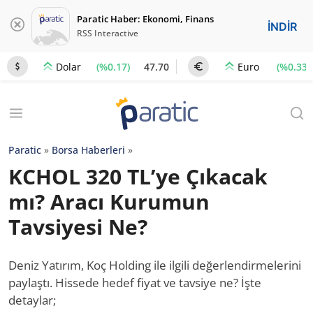
Paratic Haber: Ekonomi, Finans
İNDİR
RSS Interactive
(%0.17)
47.70
(%0.33)
Dolar
Euro
Paratic
»
Borsa Haberleri
»
KCHOL 320 TL’ye Çıkacak
mı? Aracı Kurumun
Tavsiyesi Ne?
Deniz Yatırım, Koç Holding ile ilgili değerlendirmelerini
paylaştı. Hissede hedef fiyat ve tavsiye ne? İşte
detaylar;