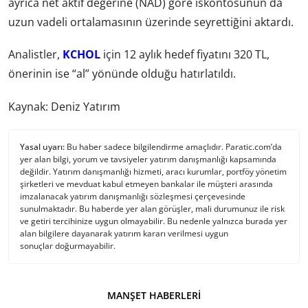
ayrıca net aktif değerine (NAD) göre iskontosunun da
uzun vadeli ortalamasının üzerinde seyrettiğini aktardı.
Analistler,
KCHOL
için 12 aylık hedef fiyatını 320 TL,
önerinin ise “al” yönünde olduğu hatırlatıldı.
Kaynak: Deniz Yatırım
Yasal uyarı:
Bu haber sadece bilgilendirme amaçlıdır. Paratic.com’da
yer alan bilgi, yorum ve tavsiyeler yatırım danışmanlığı kapsamında
değildir. Yatırım danışmanlığı hizmeti, aracı kurumlar, portföy yönetim
şirketleri ve mevduat kabul etmeyen bankalar ile müşteri arasında
imzalanacak yatırım danışmanlığı sözleşmesi çerçevesinde
sunulmaktadır. Bu haberde yer alan görüşler, mali durumunuz ile risk
ve getiri tercihinize uygun olmayabilir. Bu nedenle yalnızca burada yer
alan bilgilere dayanarak yatırım kararı verilmesi uygun
sonuçlar doğurmayabilir.
MANŞET HABERLERI