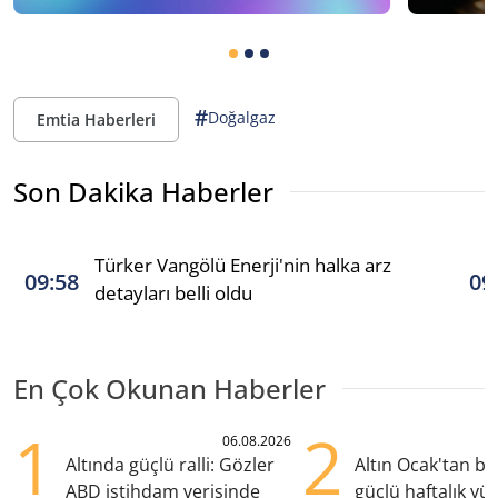
#
Doğalgaz
Emtia Haberleri
Son Dakika Haberler
Türker Vangölü Enerji'nin halka arz
09:58
09
detayları belli oldu
En Çok Okunan Haberler
1
2
06.08.2026
Altında güçlü ralli: Gözler
Altın Ocak'tan b
ABD istihdam verisinde
güçlü haftalık yük