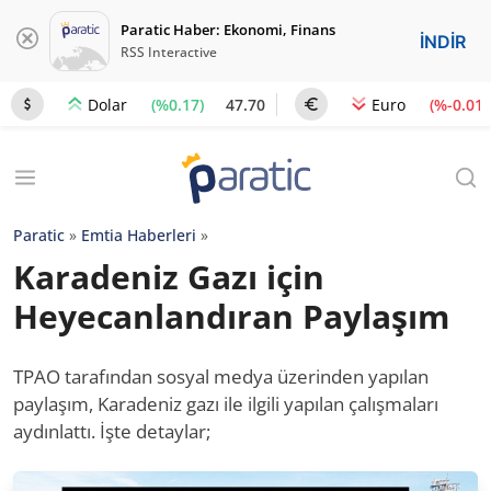
Paratic Haber: Ekonomi, Finans
İNDİR
RSS Interactive
(%0.17)
47.70
(%-0.01)
Dolar
Euro
Paratic
»
Emtia Haberleri
»
Karadeniz Gazı için
Heyecanlandıran Paylaşım
TPAO tarafından sosyal medya üzerinden yapılan
paylaşım, Karadeniz gazı ile ilgili yapılan çalışmaları
aydınlattı. İşte detaylar;