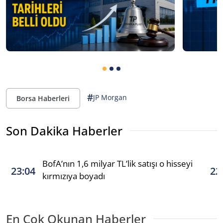
#
JP Morgan
Borsa Haberleri
Son Dakika Haberler
BofA’nın 1,6 milyar TL’lik satışı o hisseyi
23:04
22
kırmızıya boyadı
En Çok Okunan Haberler