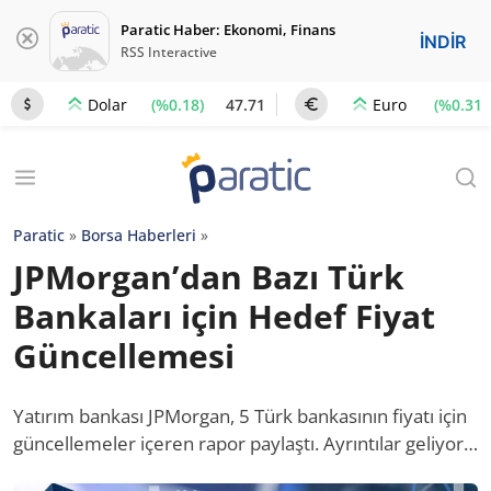
Paratic Haber: Ekonomi, Finans
İNDİR
RSS Interactive
(%0.18)
47.71
(%0.31)
Dolar
Euro
Paratic
»
Borsa Haberleri
»
JPMorgan’dan Bazı Türk
Bankaları için Hedef Fiyat
Güncellemesi
Yatırım bankası JPMorgan, 5 Türk bankasının fiyatı için
güncellemeler içeren rapor paylaştı. Ayrıntılar geliyor…