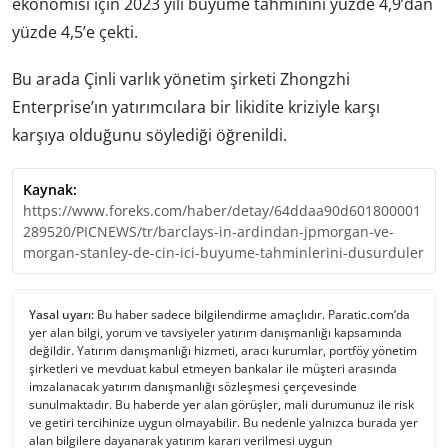
ekonomisi için 2023 yılı büyüme tahminini yüzde 4,9’dan
yüzde 4,5’e çekti.
Bu arada Çinli varlık yönetim şirketi Zhongzhi
Enterprise’ın yatırımcılara bir likidite kriziyle karşı
karşıya olduğunu söylediği öğrenildi.
Kaynak:
https://www.foreks.com/haber/detay/64ddaa90d601800001
289520/PICNEWS/tr/barclays-in-ardindan-jpmorgan-ve-
morgan-stanley-de-cin-ici-buyume-tahminlerini-dusurduler
Yasal uyarı:
Bu haber sadece bilgilendirme amaçlıdır. Paratic.com’da
yer alan bilgi, yorum ve tavsiyeler yatırım danışmanlığı kapsamında
değildir. Yatırım danışmanlığı hizmeti, aracı kurumlar, portföy yönetim
şirketleri ve mevduat kabul etmeyen bankalar ile müşteri arasında
imzalanacak yatırım danışmanlığı sözleşmesi çerçevesinde
sunulmaktadır. Bu haberde yer alan görüşler, mali durumunuz ile risk
ve getiri tercihinize uygun olmayabilir. Bu nedenle yalnızca burada yer
alan bilgilere dayanarak yatırım kararı verilmesi uygun