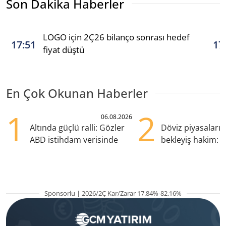
Son Dakika Haberler
LOGO için 2Ç26 bilanço sonrası hedef
17:51
17
fiyat düştü
En Çok Okunan Haberler
1
2
06.08.2026
Altında güçlü ralli: Gözler
Döviz piyasaları
ABD istihdam verisinde
bekleyiş hakim: Y
pozisyondan kaçı
Sponsorlu | 2026/2Ç Kar/Zarar 17.84%-82.16%