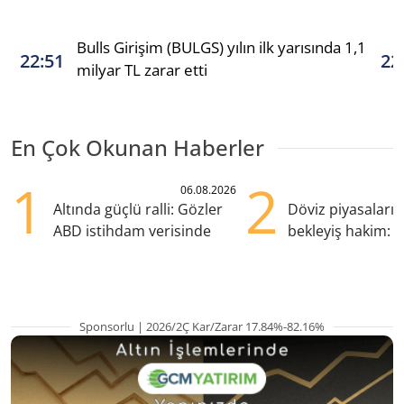
Bulls Girişim (BULGS) yılın ilk yarısında 1,1
22:51
22
milyar TL zarar etti
En Çok Okunan Haberler
1
2
06.08.2026
Altında güçlü ralli: Gözler
Döviz piyasaları
ABD istihdam verisinde
bekleyiş hakim: Y
pozisyondan kaçı
Sponsorlu | 2026/2Ç Kar/Zarar 17.84%-82.16%