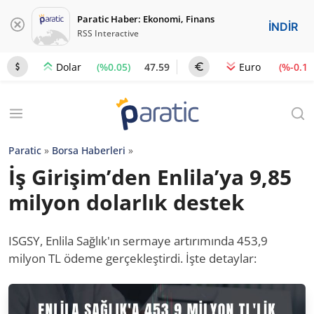
Paratic Haber: Ekonomi, Finans
İNDİR
RSS Interactive
(%0.05)
47.59
(%-0.1)
Dolar
Euro
Paratic
»
Borsa Haberleri
»
İş Girişim’den Enlila’ya 9,85
milyon dolarlık destek
ISGSY, Enlila Sağlık'ın sermaye artırımında 453,9
milyon TL ödeme gerçekleştirdi. İşte detaylar: