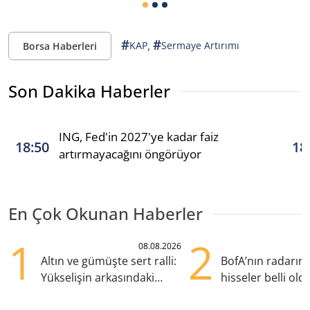
#
#
,
KAP
Sermaye Artırımı
Borsa Haberleri
Son Dakika Haberler
ING, Fed'in 2027'ye kadar faiz
18:50
18
artırmayacağını öngörüyor
En Çok Okunan Haberler
1
2
08.08.2026
Altın ve gümüşte sert ralli:
BofA’nın radarın
Yükselişin arkasındaki
hisseler belli old
kritik etkenler
TRALT, satışta T