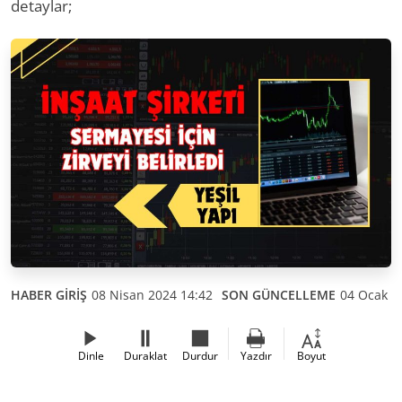
detaylar;
HABER GİRİŞ
08 Nisan 2024 14:42
SON GÜNCELLEME
04 Ocak 2
Dinle
Duraklat
Durdur
Yazdır
Boyut