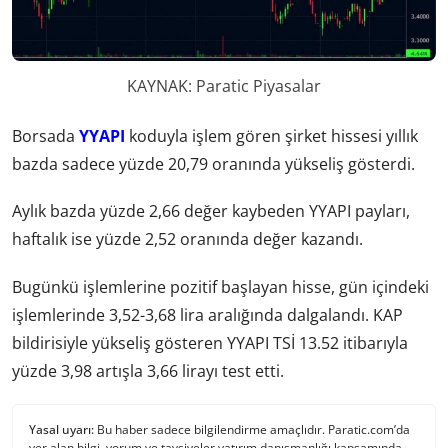
KAYNAK: Paratic Piyasalar
Borsada
YYAPI
koduyla işlem gören şirket hissesi yıllık
bazda sadece yüzde 20,79 oranında yükseliş gösterdi.
Aylık bazda yüzde 2,66 değer kaybeden YYAPI payları,
haftalık ise yüzde 2,52 oranında değer kazandı.
Bugünkü işlemlerine pozitif başlayan hisse, gün içindeki
işlemlerinde 3,52-3,68 lira aralığında dalgalandı. KAP
bildirisiyle yükseliş gösteren YYAPI TSİ 13.52 itibarıyla
yüzde 3,98 artışla 3,66 lirayı test etti.
Yasal uyarı:
Bu haber sadece bilgilendirme amaçlıdır. Paratic.com’da
yer alan bilgi, yorum ve tavsiyeler yatırım danışmanlığı kapsamında