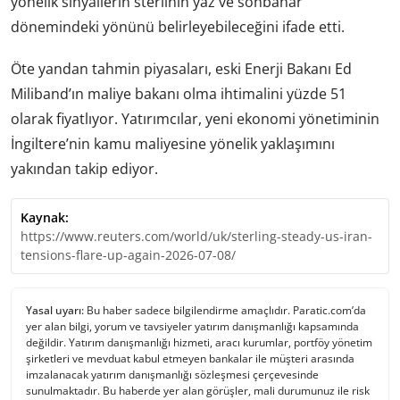
yönelik sinyallerin sterlinin yaz ve sonbahar
dönemindeki yönünü belirleyebileceğini ifade etti.
Öte yandan tahmin piyasaları, eski Enerji Bakanı Ed
Miliband’ın maliye bakanı olma ihtimalini yüzde 51
olarak fiyatlıyor. Yatırımcılar, yeni ekonomi yönetiminin
İngiltere’nin kamu maliyesine yönelik yaklaşımını
yakından takip ediyor.
Kaynak:
https://www.reuters.com/world/uk/sterling-steady-us-iran-
tensions-flare-up-again-2026-07-08/
Yasal uyarı:
Bu haber sadece bilgilendirme amaçlıdır. Paratic.com’da
yer alan bilgi, yorum ve tavsiyeler yatırım danışmanlığı kapsamında
değildir. Yatırım danışmanlığı hizmeti, aracı kurumlar, portföy yönetim
şirketleri ve mevduat kabul etmeyen bankalar ile müşteri arasında
imzalanacak yatırım danışmanlığı sözleşmesi çerçevesinde
sunulmaktadır. Bu haberde yer alan görüşler, mali durumunuz ile risk