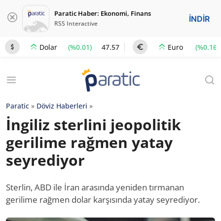
Paratic Haber: Ekonomi, Finans
İNDİR
RSS Interactive
(%0.01)
47.57
(%0.16)
Dolar
Euro
Paratic
»
Döviz Haberleri
»
İngiliz sterlini jeopolitik
gerilime rağmen yatay
seyrediyor
Sterlin, ABD ile İran arasında yeniden tırmanan
gerilime rağmen dolar karşısında yatay seyrediyor.