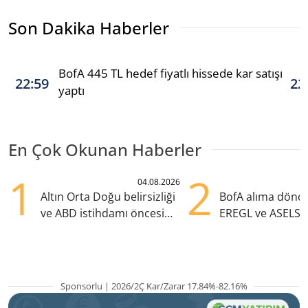
Son Dakika Haberler
BofA 445 TL hedef fiyatlı hissede kar satışı
22:59
22
yaptı
En Çok Okunan Haberler
1
2
04.08.2026
Altın Orta Doğu belirsizliği
BofA alıma dönd
ve ABD istihdamı öncesi
EREGL ve ASELS 
yükselişte
eklendi
Sponsorlu | 2026/2Ç Kar/Zarar 17.84%-82.16%