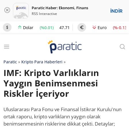
Paratic Haber: Ekonomi, Finans
İNDİR
RSS Interactive
(%0.01)
47.71
(%-0.13)
Dolar
Euro
Paratic
»
Kripto Para Haberleri
»
IMF: Kripto Varlıkların
Yaygın Benimsenmesi
Riskler İçeriyor
Uluslararası Para Fonu ve Finansal İstikrar Kurulu'nun
ortak raporu, kripto varlıkların yaygın olarak
benimsenmesinin risklerine dikkat çekti. Detaylar;