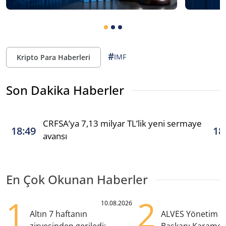
#
IMF
Kripto Para Haberleri
Son Dakika Haberler
CRFSA’ya 7,13 milyar TL’lik yeni sermaye
18:49
18
avansı
En Çok Okunan Haberler
1
2
10.08.2026
Altın 7 haftanın
ALVES Yönetim K