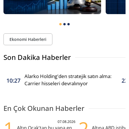
Ekonomi Haberleri
Son Dakika Haberler
Alarko Holding'den stratejik satın alma:
10:27
23
Carrier hisseleri devralınıyor
En Çok Okunan Haberler
1
2
07.08.2026
Altın Ocak'tan bu yana en
Altına ABD istih