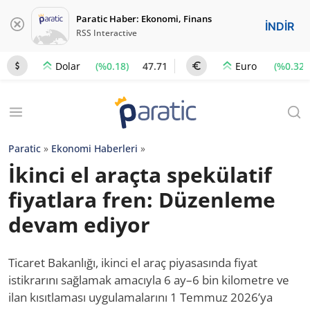
Paratic Haber: Ekonomi, Finans
İNDİR
RSS Interactive
(%0.18)
47.71
(%0.32)
Dolar
Euro
Paratic
»
Ekonomi Haberleri
»
İkinci el araçta spekülatif
fiyatlara fren: Düzenleme
devam ediyor
Ticaret Bakanlığı, ikinci el araç piyasasında fiyat
istikrarını sağlamak amacıyla 6 ay–6 bin kilometre ve
ilan kısıtlaması uygulamalarını 1 Temmuz 2026’ya