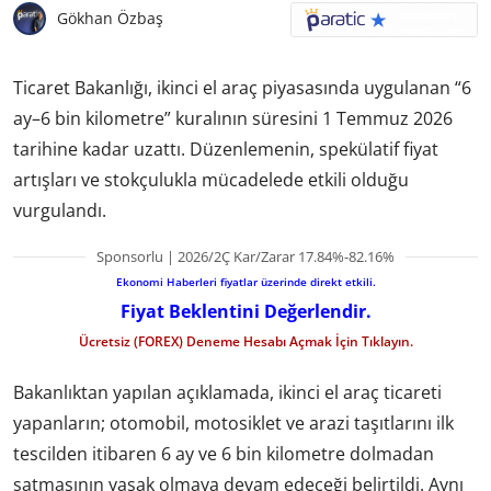
Gökhan Özbaş
Ticaret Bakanlığı, ikinci el araç piyasasında uygulanan “6
ay–6 bin kilometre” kuralının süresini 1 Temmuz 2026
tarihine kadar uzattı. Düzenlemenin, spekülatif fiyat
artışları ve stokçulukla mücadelede etkili olduğu
vurgulandı.
Sponsorlu | 2026/2Ç Kar/Zarar 17.84%-82.16%
Ekonomi Haberleri fiyatlar üzerinde direkt etkili.
Fiyat Beklentini Değerlendir.
Ücretsiz (FOREX) Deneme Hesabı Açmak İçin Tıklayın.
Bakanlıktan yapılan açıklamada, ikinci el araç ticareti
yapanların; otomobil, motosiklet ve arazi taşıtlarını ilk
tescilden itibaren 6 ay ve 6 bin kilometre dolmadan
satmasının yasak olmaya devam edeceği belirtildi. Aynı