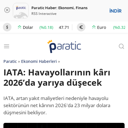
Paratic Haber: Ekonomi, Finans
İNDİR
RSS Interactive
(%0.18)
47.71
(%0.32)
Dolar
Euro
Paratic
»
Ekonomi Haberleri
»
IATA: Havayollarının kârı
2026’da yarıya düşecek
IATA, artan yakıt maliyetleri nedeniyle havayolu
sektörünün net kârının 2026'da 23 milyar dolara
düşmesini bekliyor.