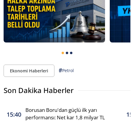
#
Petrol
Ekonomi Haberleri
Son Dakika Haberler
Borusan Boru'dan güçlü ilk yarı
15:40
15
performansı: Net kar 1,8 milyar TL