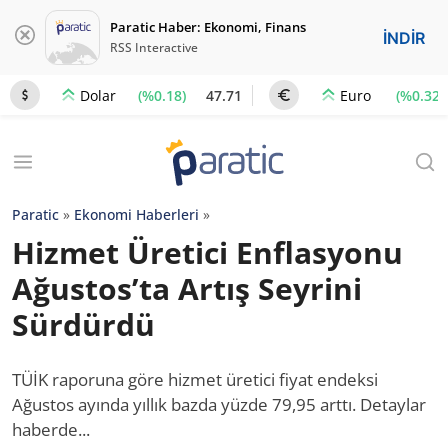
Paratic Haber: Ekonomi, Finans
İNDİR
RSS Interactive
(%0.18)
47.71
(%0.32)
Dolar
Euro
Paratic
»
Ekonomi Haberleri
»
Hizmet Üretici Enflasyonu
Ağustos’ta Artış Seyrini
Sürdürdü
TÜİK raporuna göre hizmet üretici fiyat endeksi
Ağustos ayında yıllık bazda yüzde 79,95 arttı. Detaylar
haberde...