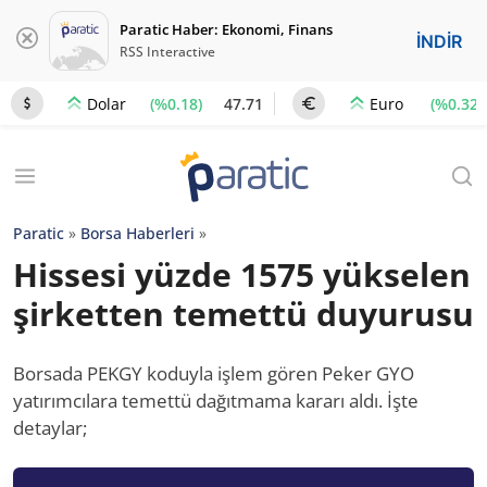
Paratic Haber: Ekonomi, Finans
İNDİR
RSS Interactive
(%0.18)
47.71
(%0.32)
Dolar
Euro
Paratic
»
Borsa Haberleri
»
Hissesi yüzde 1575 yükselen
şirketten temettü duyurusu
Borsada PEKGY koduyla işlem gören Peker GYO
yatırımcılara temettü dağıtmama kararı aldı. İşte
detaylar;