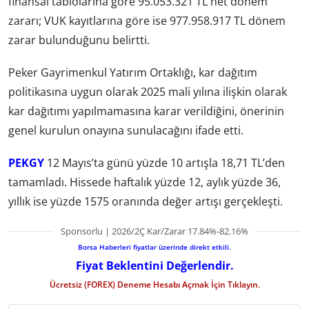
finansal tablolarına göre 95.053.321 TL net dönem
zararı; VUK kayıtlarına göre ise 977.958.917 TL dönem
zarar bulunduğunu belirtti.
Peker Gayrimenkul Yatırım Ortaklığı, kar dağıtım
politikasına uygun olarak 2025 mali yılına ilişkin olarak
kar dağıtımı yapılmamasına karar verildiğini, önerinin
genel kurulun onayına sunulacağını ifade etti.
PEKGY
12 Mayıs’ta günü yüzde 10 artışla 18,71 TL’den
tamamladı. Hissede haftalık yüzde 12, aylık yüzde 36,
yıllık ise yüzde 1575 oranında değer artışı gerçekleşti.
Sponsorlu | 2026/2Ç Kar/Zarar 17.84%-82.16%
Borsa Haberleri fiyatlar üzerinde direkt etkili.
Fiyat Beklentini Değerlendir.
Ücretsiz (FOREX) Deneme Hesabı Açmak İçin Tıklayın.