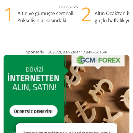
1
2
08.08.2026
Altın ve gümüşte sert ralli:
Altın Ocak'tan b
Yükselişin arkasındaki
güçlü haftalık yük
kritik etkenler
hazırlanıyor
Sponsorlu | 2026/2Ç Kar/Zarar 17.84%-82.16%
Hizmetlerimizi geliştirmek ve yasal mevzuata uygun