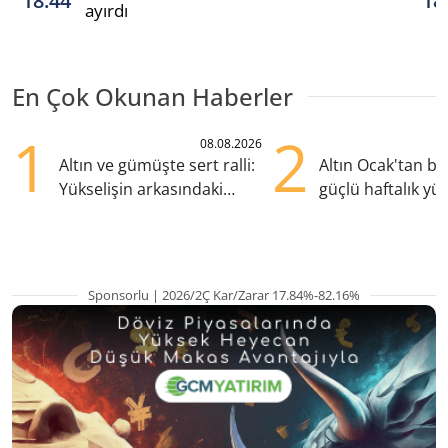
18:44
18
ayırdı
En Çok Okunan Haberler
1
2
08.08.2026
Altın ve gümüşte sert ralli:
Altın Ocak'tan b
Yükselişin arkasındaki
güçlü haftalık yük
kritik etkenler
hazırlanıyor
Sponsorlu | 2026/2Ç Kar/Zarar 17.84%-82.16%