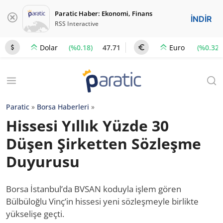
Paratic Haber: Ekonomi, Finans
İNDİR
RSS Interactive
(%0.18)
47.71
(%0.32)
Dolar
Euro
Paratic
»
Borsa Haberleri
»
Hissesi Yıllık Yüzde 30
Düşen Şirketten Sözleşme
Duyurusu
Borsa İstanbul’da BVSAN koduyla işlem gören
Bülbüloğlu Vinç’in hissesi yeni sözleşmeyle birlikte
yükselişe geçti.