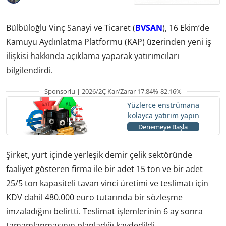
Bülbüloğlu Vinç Sanayi ve Ticaret (
BVSAN
), 16 Ekim’de
Kamuyu Aydınlatma Platformu (KAP) üzerinden yeni iş
ilişkisi hakkında açıklama yaparak yatırımcıları
bilgilendirdi.
Sponsorlu | 2026/2Ç Kar/Zarar 17.84%-82.16%
Yüzlerce enstrümana
kolayca yatırım yapın
Denemeye Başla
Şirket, yurt içinde yerleşik demir çelik sektöründe
faaliyet gösteren firma ile bir adet 15 ton ve bir adet
25/5 ton kapasiteli tavan vinci üretimi ve teslimatı için
KDV dahil 480.000 euro tutarında bir sözleşme
imzaladığını belirtti. Teslimat işlemlerinin 6 ay sonra
tamamlanmasının planladığı kaydedildi.