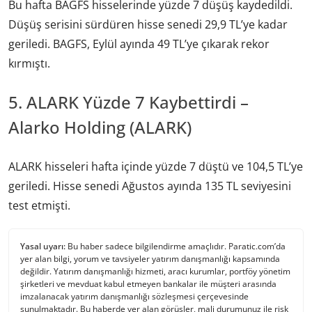
Bu hafta BAGFS hisselerinde yüzde 7 düşüş kaydedildi.
Düşüş serisini sürdüren hisse senedi 29,9 TL’ye kadar
geriledi. BAGFS, Eylül ayında 49 TL’ye çıkarak rekor
kırmıştı.
5. ALARK Yüzde 7 Kaybettirdi –
Alarko Holding (ALARK)
ALARK hisseleri hafta içinde yüzde 7 düştü ve 104,5 TL’ye
geriledi. Hisse senedi Ağustos ayında 135 TL seviyesini
test etmişti.
Yasal uyarı:
Bu haber sadece bilgilendirme amaçlıdır. Paratic.com’da
yer alan bilgi, yorum ve tavsiyeler yatırım danışmanlığı kapsamında
değildir. Yatırım danışmanlığı hizmeti, aracı kurumlar, portföy yönetim
şirketleri ve mevduat kabul etmeyen bankalar ile müşteri arasında
imzalanacak yatırım danışmanlığı sözleşmesi çerçevesinde
sunulmaktadır. Bu haberde yer alan görüşler, mali durumunuz ile risk