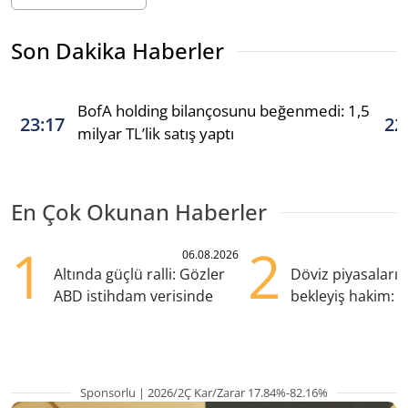
Son Dakika Haberler
BofA holding bilançosunu beğenmedi: 1,5
23:17
22
milyar TL’lik satış yaptı
En Çok Okunan Haberler
1
2
06.08.2026
Altında güçlü ralli: Gözler
Döviz piyasaları
ABD istihdam verisinde
bekleyiş hakim: Y
pozisyondan kaçı
Sponsorlu | 2026/2Ç Kar/Zarar 17.84%-82.16%