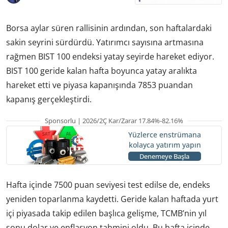
Borsa aylar süren rallisinin ardından, son haftalardaki
sakin seyrini sürdürdü. Yatırımcı sayısına artmasına
rağmen BIST 100 endeksi yatay seyirde hareket ediyor.
BIST 100 geride kalan hafta boyunca yatay aralıkta
hareket etti ve piyasa kapanışında 7853 puandan
kapanış gerçekleştirdi.
Sponsorlu | 2026/2Ç Kar/Zarar 17.84%-82.16%
Yüzlerce enstrümana
kolayca yatırım yapın
Denemeye Başla
Hafta içinde 7500 puan seviyesi test edilse de, endeks
yeniden toparlanma kaydetti. Geride kalan haftada yurt
içi piyasada takip edilen başlıca gelişme, TCMB’nin yıl
sonu dolar ve enflasyon tahmini oldu. Bu hafta içinde