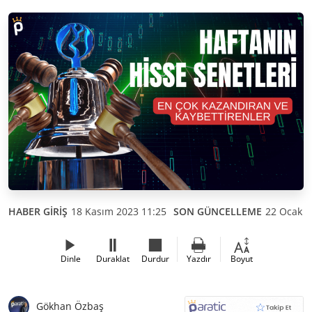
HABER GİRİŞ
18 Kasım 2023 11:25
SON GÜNCELLEME
22 Ocak 2
Dinle
Duraklat
Durdur
Yazdır
Boyut
Gökhan Özbaş