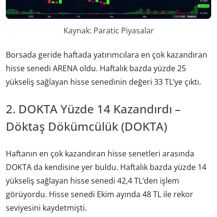
Kaynak: Paratic Piyasalar
Borsada geride haftada yatırımcılara en çok kazandıran
hisse senedi ARENA oldu. Haftalık bazda yüzde 25
yükseliş sağlayan hisse senedinin değeri 33 TL’ye çıktı.
2. DOKTA Yüzde 14 Kazandırdı –
Döktaş Dökümcülük (DOKTA)
Haftanın en çok kazandıran hisse senetleri arasında
DOKTA da kendisine yer buldu. Haftalık bazda yüzde 14
yükseliş sağlayan hisse senedi 42,4 TL’den işlem
görüyordu. Hisse senedi Ekim ayında 48 TL ile rekor
seviyesini kaydetmişti.