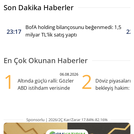
Son Dakika Haberler
BofA holding bilançosunu beğenmedi: 1,5
23:17
22
milyar TL’lik satış yaptı
En Çok Okunan Haberler
1
2
06.08.2026
Altında güçlü ralli: Gözler
Döviz piyasaları
ABD istihdam verisinde
bekleyiş hakim: Y
pozisyondan kaçı
Sponsorlu | 2026/2Ç Kar/Zarar 17.84%-82.16%