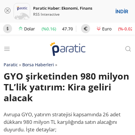
Paratic Haber: Ekonomi, Finans
İNDİR
RSS Interactive
(%0.16)
47.70
(%-0.02)
Dolar
Euro
Paratic
»
Borsa Haberleri
»
GYO şirketinden 980 milyon
TL’lik yatırım: Kira geliri
alacak
Avrupa GYO, yatırım stratejisi kapsamında 26 adet
dükkanı 980 milyon TL karşılığında satın alacağını
duyurdu. İşte detaylar;