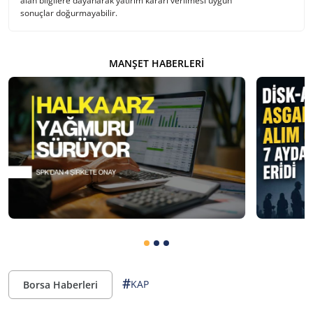
alan bilgilere dayanarak yatırım kararı verilmesi uygun
sonuçlar doğurmayabilir.
MANŞET HABERLERI
#
KAP
Borsa Haberleri