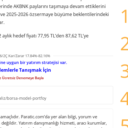
ylerinde AKBNK paylarını taşımaya devam ettiklerini
e ve 2025-2026 özsermaye büyüme beklentilerindeki
ar.
aylık hedef fiyatı 77,95 TL’den 87,62 TL’ye
6/2Ç Kar/Zarar 17.84%-82.16%
e uygun bir yatırım stratejisi var.
şlemlerle Tanışmak İçin
le Ücretsiz Denemeye Başla
liz/borsa-model-portfoy
maçlıdır. Paratic.com’da yer alan bilgi, yorum ve
değildir. Yatırım danışmanlığı hizmeti, aracı kurumlar,