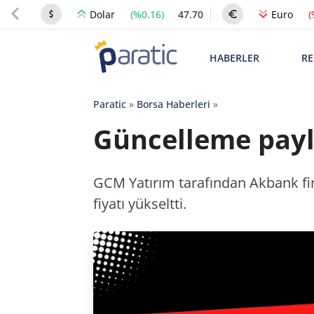
(%0.16)
47.70
(
Dolar
Euro
HABERLER
RE
Paratic
»
Borsa Haberleri
»
Güncelleme payla
GCM Yatırım tarafından Akbank fin
fiyatı yükseltti.