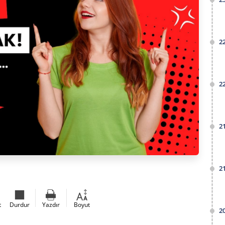
2
2
2
2
t
Durdur
Yazdır
Boyut
2