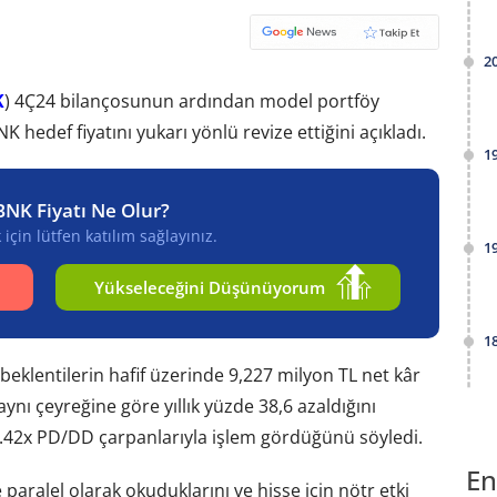
2
K
) 4Ç24 bilançosunun ardından model portföy
 hedef fiyatını yukarı yönlü revize ettiğini açıkladı.
1
BNK Fiyatı Ne Olur?
için lütfen katılım sağlayınız.
1
Yükseleceğini Düşünüyorum
1
beklentilerin hafif üzerinde 9,227 milyon TL net kâr
aynı çeyreğine göre yıllık yüzde 38,6 azaldığını
 1.42x PD/DD çarpanlarıyla işlem gördüğünü söyledi.
En
 paralel olarak okuduklarını ve hisse için nötr etki