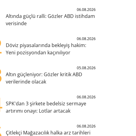
1
06.08.2026
Altında güçlü ralli: Gözler ABD istihdam
verisinde
2
06.08.2026
Döviz piyasalarında bekleyiş hakim:
Yeni pozisyondan kaçınılıyor
3
05.08.2026
Altın güçleniyor: Gözler kritik ABD
verilerinde olacak
4
06.08.2026
SPK'dan 3 şirkete bedelsiz sermaye
artırımı onayı: Lotlar artacak
5
06.08.2026
Çitlekçi Mağazacılık halka arz tarihleri