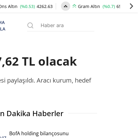
(%0.53)
4262.63
(%0.7)
6537.74
Ons Altın
Gram Altın
HA
ZLA
,62 TL olacak
i paylaşıldı. Aracı kurum, hedef
n Dakika Haberler
BofA holding bilançosunu
3:17