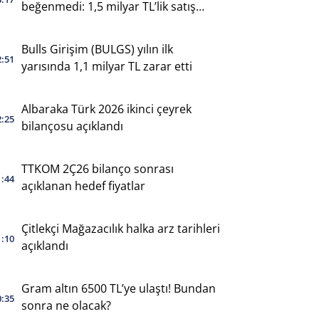
beğenmedi: 1,5 milyar TL’lik satış
yaptı
Bulls Girişim (BULGS) yılın ilk
2:51
yarısında 1,1 milyar TL zarar etti
Albaraka Türk 2026 ikinci çeyrek
2:25
bilançosu açıklandı
TTKOM 2Ç26 bilanço sonrası
1:44
açıklanan hedef fiyatlar
Çitlekçi Mağazacılık halka arz tarihleri
1:10
açıklandı
Gram altın 6500 TL’ye ulaştı! Bundan
0:35
sonra ne olacak?