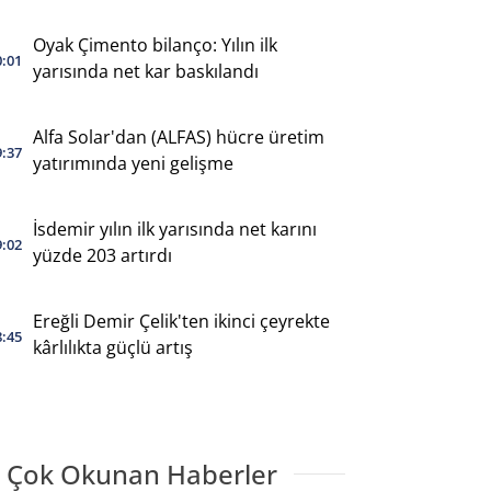
Oyak Çimento bilanço: Yılın ilk
0:01
yarısında net kar baskılandı
Alfa Solar'dan (ALFAS) hücre üretim
9:37
yatırımında yeni gelişme
İsdemir yılın ilk yarısında net karını
9:02
yüzde 203 artırdı
Ereğli Demir Çelik'ten ikinci çeyrekte
8:45
kârlılıkta güçlü artış
 Çok Okunan Haberler