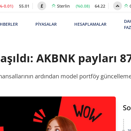
%-0.01)
55.01
(%0.08)
64.22
Sterlin
DA
HBERLER
PİYASALAR
HESAPLAMALAR
FA
şıldı: AKBNK payları 87
ansallarının ardından model portföy güncellemes
So
2