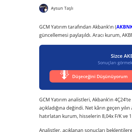
Aysun Taşlı
GCM Yatırım tarafından Akbank’ın (
AKBN
güncellemesi paylaşıldı. Aracı kurum, AKBNK
Sizce AK
Sonuçları görmek 
Düşeceğini Düşünüyorum
GCM Yatırım analistleri, Akbank’ın 4Ç24’te 
açıkladığına değindi. Net kârın geçen yılın 
hatırlatan kurum, hisselerin 8,04x F/K ve
Analistler, açıklanan sonuçları beklentilere