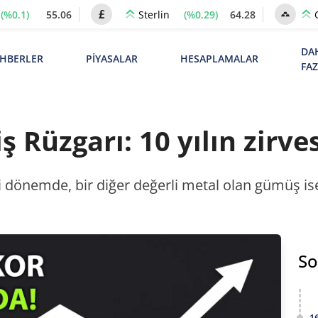
(%0.1)
55.06
(%0.29)
64.28
Sterlin
DA
HBERLER
PİYASALAR
HESAPLAMALAR
FA
 Rüzgarı: 10 yılın zirve
ği dönemde, bir diğer değerli metal olan gümüş ise
So
1