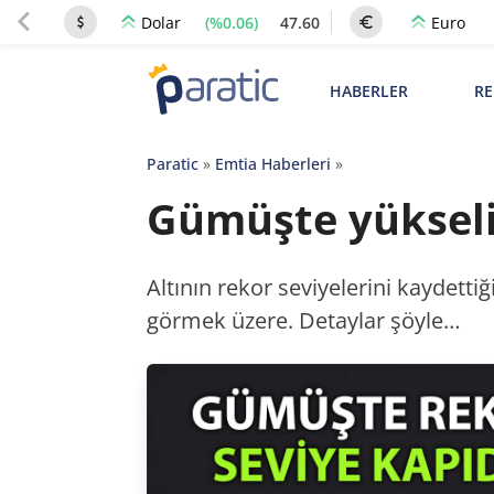
(%0.06)
47.60
Dolar
Euro
HABERLER
RE
Paratic
»
Emtia Haberleri
»
Gümüşte yükseliş
Altının rekor seviyelerini kaydetti
görmek üzere. Detaylar şöyle…