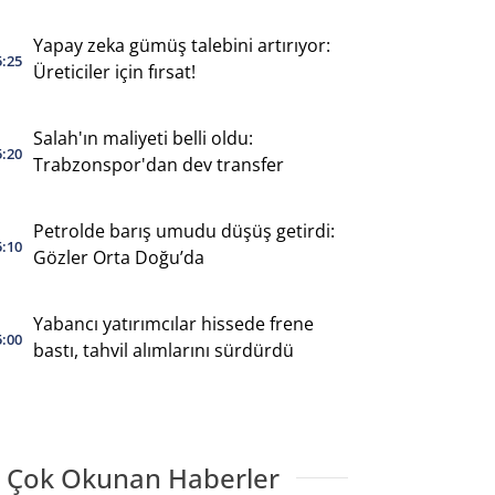
Yapay zeka gümüş talebini artırıyor:
5:25
Üreticiler için fırsat!
Salah'ın maliyeti belli oldu:
5:20
Trabzonspor'dan dev transfer
Petrolde barış umudu düşüş getirdi:
5:10
Gözler Orta Doğu’da
Yabancı yatırımcılar hissede frene
5:00
bastı, tahvil alımlarını sürdürdü
 Çok Okunan Haberler