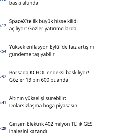
baskı altında
SpaceX'te ilk büyük hisse kilidi
6:17
açılıyor: Gözler yatırımcılarda
Yüksek enflasyon Eylül'de faiz artışını
5:54
gündeme taşıyabilir
Borsada KCHOL endeksi baskılıyor!
5:52
Gözler 13 bin 600 puanda
Altının yükselişi sürebilir:
5:41
Dolarsızlaşma boğa piyasasını
destekliyor
Girişim Elektrik 402 milyon TL’lik GES
5:29
ihalesini kazandı