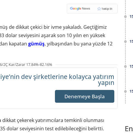
1
müş de dikkat çekici bir ivme yakaladı. Geçtiğimiz
 33 dolar seviyesini aşarak son 10 yılın en yüksek
1
ardan kapatan
gümüş
, yılbaşından bu yana yüzde 12
6/2Ç Kar/Zarar 17.84%-82.16%
1
iye’nin dev şirketlerine
kolayca yatırım
yapın
1
Denemeye Başla
dikkat çekerek yatırımcılara temkinli olunması
En
dolar seviyesinin test edilebileceğini belirtti.