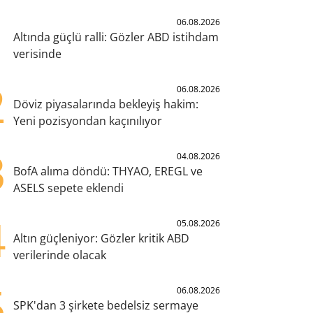
1
06.08.2026
Altında güçlü ralli: Gözler ABD istihdam
verisinde
2
06.08.2026
Döviz piyasalarında bekleyiş hakim:
Yeni pozisyondan kaçınılıyor
3
04.08.2026
BofA alıma döndü: THYAO, EREGL ve
ASELS sepete eklendi
4
05.08.2026
Altın güçleniyor: Gözler kritik ABD
verilerinde olacak
5
06.08.2026
SPK'dan 3 şirkete bedelsiz sermaye