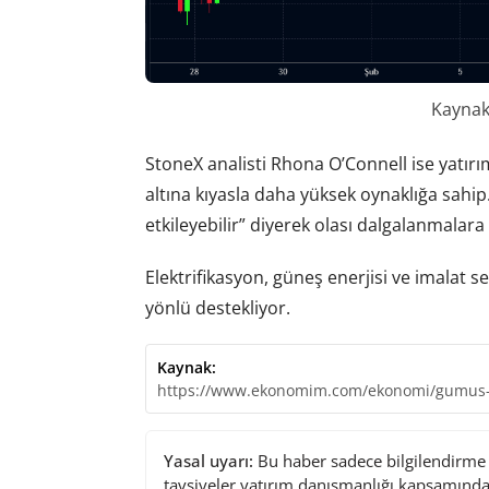
Kaynak:
StoneX analisti Rhona O’Connell ise yatırım
altına kıyasla daha yüksek oynaklığa sahip.
etkileyebilir” diyerek olası dalgalanmalara
Elektrifikasyon, güneş enerjisi ve imalat s
yönlü destekliyor.
Kaynak:
https://www.ekonomim.com/ekonomi/gumus-10-
Yasal uyarı:
Bu haber sadece bilgilendirme a
tavsiyeler yatırım danışmanlığı kapsamında 