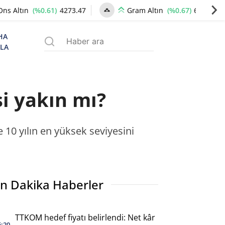
(%0.61)
4273.47
(%0.67)
6539.83
Ons Altın
Gram Altın
HA
ZLA
si yakın mı?
 10 yılın en yüksek seviyesini
n Dakika Haberler
TTKOM hedef fiyatı belirlendi: Net kâr
6:20