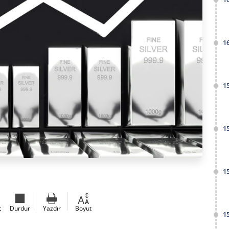
1
1
1
1
t
Durdur
Yazdır
Boyut
1