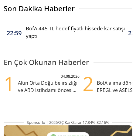
Son Dakika Haberler
BofA 445 TL hedef fiyatlı hissede kar satışı
22:59
22
yaptı
En Çok Okunan Haberler
1
2
04.08.2026
Altın Orta Doğu belirsizliği
BofA alıma dönd
ve ABD istihdamı öncesi
EREGL ve ASELS 
yükselişte
eklendi
Sponsorlu | 2026/2Ç Kar/Zarar 17.84%-82.16%