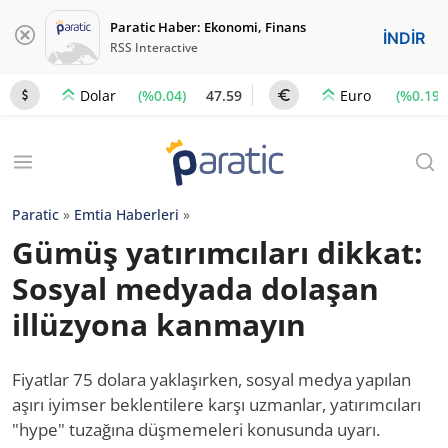
Paratic Haber: Ekonomi, Finans
İNDİR
RSS Interactive
(%0.04)
47.59
(%0.19)
Dolar
Euro
Paratic
»
Emtia Haberleri
»
Gümüş yatırımcıları dikkat:
Sosyal medyada dolaşan
illüzyona kanmayın
Fiyatlar 75 dolara yaklaşırken, sosyal medya yapılan
aşırı iyimser beklentilere karşı uzmanlar, yatırımcıları
"hype" tuzağına düşmemeleri konusunda uyarı.