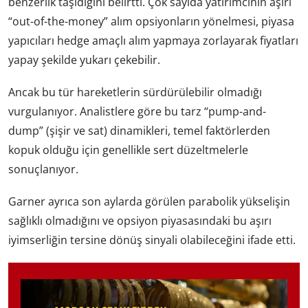
benzerlik taşıdığını belirtti. Çok sayıda yatırımcının aşırı
“out-of-the-money” alım opsiyonların yönelmesi, piyasa
yapıcıları hedge amaçlı alım yapmaya zorlayarak fiyatları
yapay şekilde yukarı çekebilir.
Ancak bu tür hareketlerin sürdürülebilir olmadığı
vurgulanıyor. Analistlere göre bu tarz “pump-and-
dump” (şişir ve sat) dinamikleri, temel faktörlerden
kopuk olduğu için genellikle sert düzeltmelerle
sonuçlanıyor.
Garner ayrıca son aylarda görülen parabolik yükselişin
sağlıklı olmadığını ve opsiyon piyasasındaki bu aşırı
iyimserliğin tersine dönüş sinyali olabileceğini ifade etti.