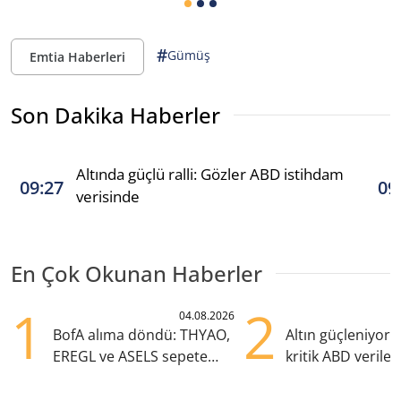
#
Gümüş
Emtia Haberleri
Son Dakika Haberler
Altında güçlü ralli: Gözler ABD istihdam
09:27
09
verisinde
En Çok Okunan Haberler
1
2
04.08.2026
BofA alıma döndü: THYAO,
Altın güçleniyor:
EREGL ve ASELS sepete
kritik ABD verile
eklendi
olacak