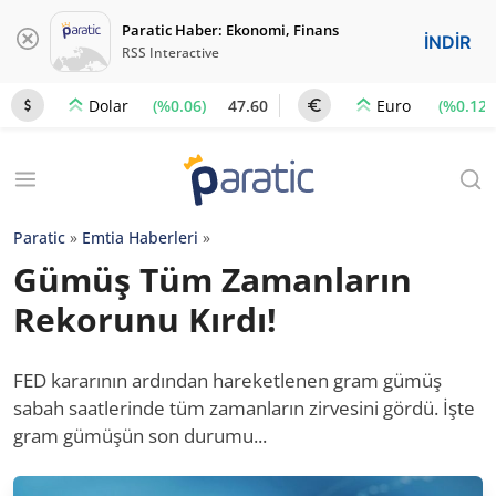
Paratic Haber: Ekonomi, Finans
İNDİR
RSS Interactive
(%0.06)
47.60
(%0.12)
Dolar
Euro
Paratic
»
Emtia Haberleri
»
Gümüş Tüm Zamanların
Rekorunu Kırdı!
FED kararının ardından hareketlenen gram gümüş
sabah saatlerinde tüm zamanların zirvesini gördü. İşte
gram gümüşün son durumu...