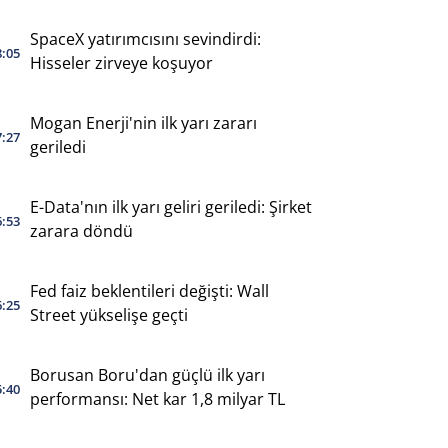
SpaceX yatırımcısını sevindirdi:
8:05
Hisseler zirveye koşuyor
Mogan Enerji'nin ilk yarı zararı
7:27
geriledi
E-Data'nın ilk yarı geliri geriledi: Şirket
6:53
zarara döndü
Fed faiz beklentileri değişti: Wall
6:25
Street yükselişe geçti
Borusan Boru'dan güçlü ilk yarı
5:40
performansı: Net kar 1,8 milyar TL