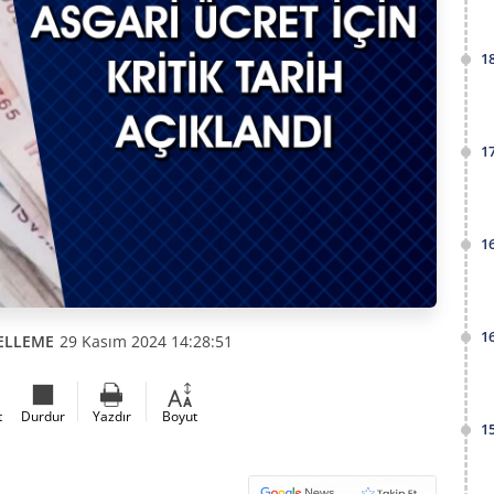
1
1
1
1
ELLEME
29 Kasım 2024 14:28:51
t
Durdur
Yazdır
Boyut
1