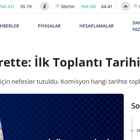
(%0.32)
55.19
(%0.38)
64.41
Sterlin
DA
HBERLER
PİYASALAR
HESAPLAMALAR
FA
ette: İlk Toplantı Tarihi
 için nefesler tutuldu. Komisyon hangi tarihte top
So
1