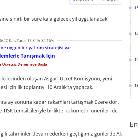
1
e sınırlı bir süre kala gelecek yıl uygulanacak
.
1
6/2Ç Kar/Zarar 17.84%-82.16%
e uygun bir yatırım stratejisi var.
şlemlerle Tanışmak İçin
1
le Ücretsiz Denemeye Başla
ilcilerinden oluşan Asgari Ücret Komisyonu, yeni
1
i için ilk toplantıyı 10 Aralık’ta yapacak.
sonra ay sonuna kadar rakamları tartışmak üzere dört
e TİSK temsilcileriyle birlikte hükümetin önerileri de
En
ilgili tahminler devam ederken geçtiğimiz günlerde Ak