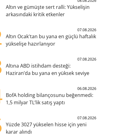
1
08.08.2026
Altın ve gümüşte sert ralli: Yükselişin
arkasındaki kritik etkenler
2
07.08.2026
Altın Ocak'tan bu yana en güçlü haftalık
yükselişe hazırlanıyor
3
07.08.2026
Altına ABD istihdam desteği:
Haziran’da bu yana en yüksek seviye
4
06.08.2026
BofA holding bilançosunu beğenmedi:
1,5 milyar TL’lik satış yaptı
5
07.08.2026
Yüzde 3027 yükselen hisse için yeni
karar alındı