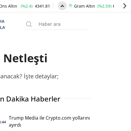
(%2.4)
4341.81
(%2.59)
6660.55
Ons Altın
Gram Altın
HA
ZLA
 Netleşti
lanacak? İşte detaylar;
n Dakika Haberler
Trump Media ile Crypto.com yollarını
8:44
ayırdı