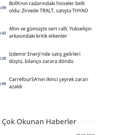
BofA’nın radarındaki hisseler belli
5:09
oldu: Zirvede TRALT, satışta THYAO
Altın ve gümüşte sert ralli: Yükselişin
4:42
arkasındaki kritik etkenler
İzdemir Enerji'nde satış gelirleri
4:20
düştü, bilanço zarara döndü
CarrefourSA’nın ikinci çeyrek zararı
3:45
azaldı
 Çok Okunan Haberler