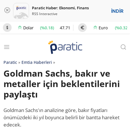
Paratic Haber: Ekonomi, Finans
İNDİR
RSS Interactive
(%0.18)
47.71
(%0.32)
Dolar
Euro
Paratic
»
Emtia Haberleri
»
Goldman Sachs, bakır ve
metaller için beklentilerini
paylaştı
Goldman Sachs'ın analizine göre, bakır fiyatları
önümüzdeki iki yıl boyunca belirli bir bantta hareket
edecek.