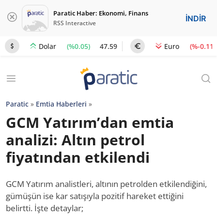
Paratic Haber: Ekonomi, Finans
İNDİR
RSS Interactive
(%0.05)
47.59
(%-0.11)
Dolar
Euro
Paratic
»
Emtia Haberleri
»
GCM Yatırım’dan emtia
analizi: Altın petrol
fiyatından etkilendi
GCM Yatırım analistleri, altının petrolden etkilendiğini,
gümüşün ise kar satışıyla pozitif hareket ettiğini
belirtti. İşte detaylar;