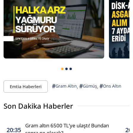
#
#
#
,
,
Gram Altın
Gümüş
Ons Altın
Emtia Haberleri
Son Dakika Haberler
Gram altın 6500 TL’ye ulaştı! Bundan
20:35
20
sonra ne olacak?