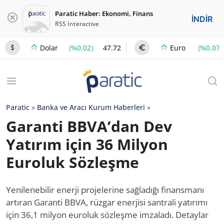
Paratic Haber: Ekonomi, Finans
İNDİR
RSS Interactive
(%0.02)
47.72
(%0.07)
Dolar
Euro
Paratic
»
Banka ve Aracı Kurum Haberleri
»
Garanti BBVA’dan Dev
Yatırım için 36 Milyon
Euroluk Sözleşme
Yenilenebilir enerji projelerine sağladığı finansmanı
artıran Garanti BBVA, rüzgar enerjisi santrali yatırımı
için 36,1 milyon euroluk sözleşme imzaladı. Detaylar