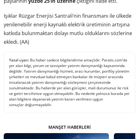
paylarının
yüzde 25’in üzerine
çıktığını ifade etti.
Işıklar Rüzgar Enerjisi Santrali’nin finansmanı ile ülkede
yenilenebilir enerji kaynaklı elektrik üretiminin artışına
katkıda bulunmaktan dolayı mutlu olduklarını sözlerine
ekledi. (AA)
Yasal uyarı:
Bu haber sadece bilgilendirme amaçlıdır. Paratic.com’da
yer alan bilgi, yorum ve tavsiyeler yatırım danışmanlığı kapsamında
değildir. Yatırım danışmanlığı hizmeti, aracı kurumlar, portföy yönetim
şirketleri ve mevduat kabul etmeyen bankalar ile müşteri arasında
imzalanacak yatırım danışmanlığı sözleşmesi çerçevesinde
sunulmaktadır. Bu haberde yer alan görüşler, mali durumunuz ile risk
ve getiri tercihinize uygun olmayabilir. Bu nedenle yalnızca burada yer
alan bilgilere dayanarak yatırım kararı verilmesi uygun
sonuçlar doğurmayabilir.
MANŞET HABERLERI